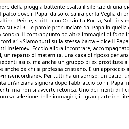
re della pioggia battente esalta il silenzio di una pi
 palco dove il Papa, da solo, salirà per la Veglia di 
altiero Peirce, scritto con Orazio La Rocca, Solo ins
su Rai 3. Le parole pronunciate dal Papa in quella ci
a sonora, il contrappunto ad altre immagini di forte
cordia”. «Siamo tutti sulla stessa barca – dice il Papa
i insieme». Eccolo allora incontrare, accompagnato d
, un reparto di maternità, una casa di riposo per an
denti asilo, ma anche un gruppo di ex prostitute alle
 anche da chi si professa cristiano. È un approccio agl
«misericordiare». Per tutti ha un sorriso, un bacio, una
un'anziana signora dopo l'abbraccio con il Papa, men
i, ma non si avverte retorica. Uno dei meriti di Peirc
gorosa selezione delle immagini, in gran parte inedite,