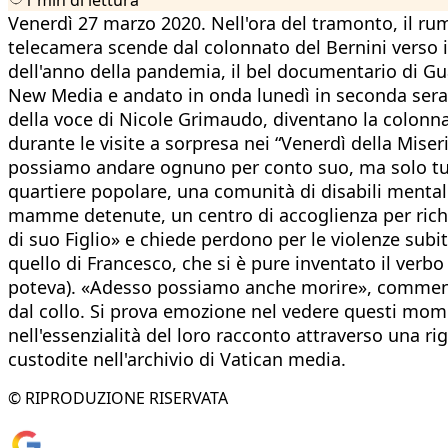
Venerdì 27 marzo 2020. Nell'ora del tramonto, il rumo
telecamera scende dal colonnato del Bernini verso il
dell'anno della pandemia, il bel documentario di Gu
New Media e andato in onda lunedì in seconda serata 
della voce di Nicole Grimaudo, diventano la colonn
durante le visite a sorpresa nei “Venerdì della Miseri
possiamo andare ognuno per conto suo, ma solo tutt
quartiere popolare, una comunità di disabili mentali
mamme detenute, un centro di accoglienza per richie
di suo Figlio» e chiede perdono per le violenze subite
quello di Francesco, che si è pure inventato il verbo 
poteva). «Adesso possiamo anche morire», commenta 
dal collo. Si prova emozione nel vedere questi moment
nell'essenzialità del loro racconto attraverso una ri
custodite nell'archivio di Vatican media.
© RIPRODUZIONE RISERVATA