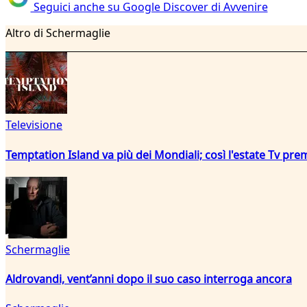
Seguici anche su Google Discover di Avvenire
Altro di Schermaglie
Televisione
Temptation Island va più dei Mondiali; così l'estate Tv pre
Schermaglie
Aldrovandi, vent’anni dopo il suo caso interroga ancora