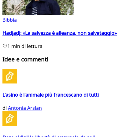
Bibbia
Hadjadj: «La salvezza è alleanza, non salvataggio»
1 min di lettura
Idee e commenti
L'asino è l'animale più francescano di tutti
di
Antonia Arslan