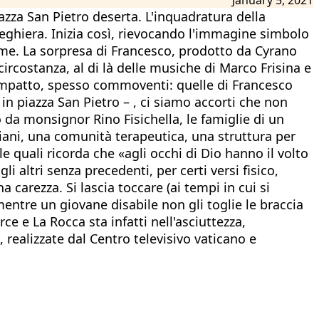
azza San Pietro deserta. L'inquadratura della
preghiera. Inizia così, rievocando l'immagine simbolo
ieme. La sorpresa di Francesco, prodotto da Cyrano
rcostanza, al di là delle musiche di Marco Frisina e
 impatto, spesso commoventi: quelle di Francesco
 in piazza San Pietro – , ci siamo accorti che non
a monsignor Rino Fisichella, le famiglie di un
ziani, una comunità terapeutica, una struttura per
 quali ricorda che «agli occhi di Dio hanno il volto
i altri senza precedenti, per certi versi fisico,
 carezza. Si lascia toccare (ai tempi in cui si
tre un giovane disabile non gli toglie le braccia
e e La Rocca sta infatti nell'asciuttezza,
 realizzate dal Centro televisivo vaticano e