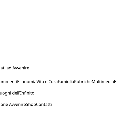
ati ad Avvenire
Commenti
Economia
Vita e Cura
Famiglia
Rubriche
Multimedia
uoghi dell'Infinito
ione Avvenire
Shop
Contatti