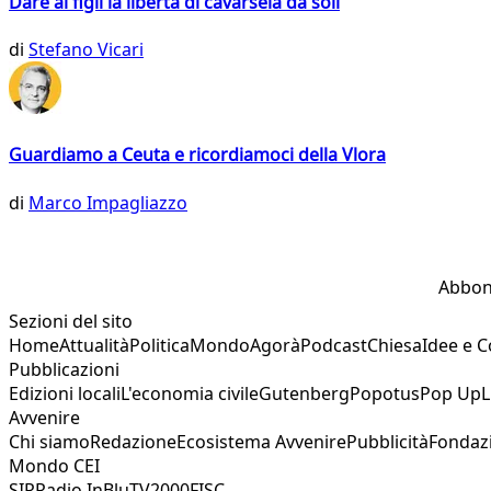
Dare ai figli la libertà di cavarsela da soli
di
Stefano Vicari
Guardiamo a Ceuta e ricordiamoci della Vlora
di
Marco Impagliazzo
Abbon
Sezioni del sito
Home
Attualità
Politica
Mondo
Agorà
Podcast
Chiesa
Idee e 
Pubblicazioni
Edizioni locali
L'economia civile
Gutenberg
Popotus
Pop Up
L
Avvenire
Chi siamo
Redazione
Ecosistema Avvenire
Pubblicità
Fondaz
Mondo CEI
SIR
Radio InBlu
TV2000
FISC