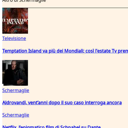
Altro di Schermaglie
Televisione
Temptation Island va più dei Mondiali; così l'estate Tv pre
Schermaglie
Aldrovandi, vent’anni dopo il suo caso interroga ancora
Schermaglie
Netflix, l’enigmatico film di Schnabel su Dante