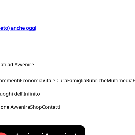
bato) anche oggi
ati ad Avvenire
Commenti
Economia
Vita e Cura
Famiglia
Rubriche
Multimedia
uoghi dell'Infinito
ione Avvenire
Shop
Contatti