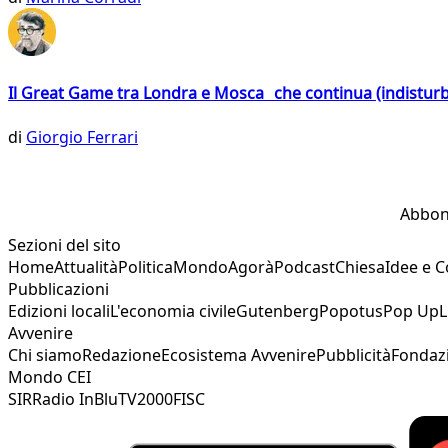
Il Great Game tra Londra e Mosca che continua (indistur
di
Giorgio Ferrari
Abbon
Sezioni del sito
Home
Attualità
Politica
Mondo
Agorà
Podcast
Chiesa
Idee e 
Pubblicazioni
Edizioni locali
L'economia civile
Gutenberg
Popotus
Pop Up
L
Avvenire
Chi siamo
Redazione
Ecosistema Avvenire
Pubblicità
Fondaz
Mondo CEI
SIR
Radio InBlu
TV2000
FISC