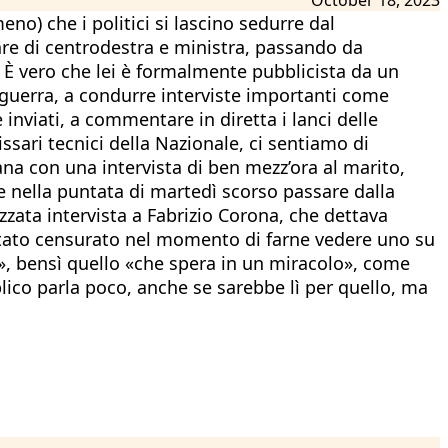
eno) che i politici si lascino sedurre dal
e di centrodestra e ministra, passando da
3. È vero che lei è formalmente pubblicista da un
i guerra, a condurre interviste importanti come
e inviati, a commentare in diretta i lanci delle
ssari tecnici della Nazionale, ci sentiamo di
na con una intervista di ben mezz’ora al marito,
me nella puntata di martedì scorso passare dalla
ata intervista a Fabrizio Corona, che dettava
e stato censurato nel momento di farne vedere uno su
ssa», bensì quello «che spera in un miracolo», come
ico parla poco, anche se sarebbe lì per quello, ma