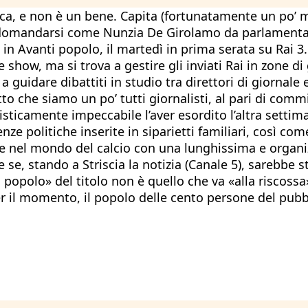
itica, e non è un bene. Capita (fortunatamente un po’ m
o domandarsi come Nunzia De Girolamo da parlamentar
t in Avanti popolo, il martedì in prima serata su Rai 
 show, ma si trova a gestire gli inviati Rai in zone d
a guidare dibattiti in studio tra direttori di giornale 
o che siamo un po’ tutti giornalisti, al pari di commi
ticamente impeccabile l’aver esordito l’altra settima
ze politiche inserite in siparietti familiari, così co
 nel mondo del calcio con una lunghissima e organizz
e se, stando a Striscia la notizia (Canale 5), sarebb
anti popolo» del titolo non è quello che va «alla risco
 il momento, il popolo delle cento persone del pubbl