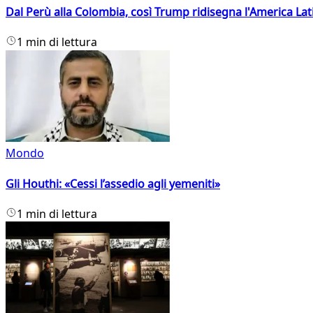
Dal Perù alla Colombia, così Trump ridisegna l'America Lat
1 min di lettura
Mondo
Gli Houthi: «Cessi l’assedio agli yemeniti»
1 min di lettura