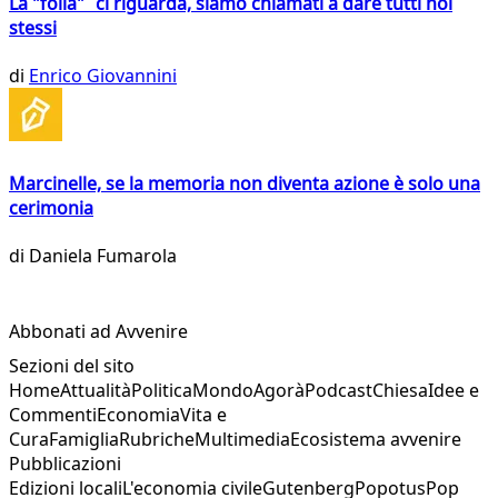
La "folla" ci riguarda, siamo chiamati a dare tutti noi
stessi
di
Enrico Giovannini
Marcinelle, se la memoria non diventa azione è solo una
cerimonia
di
Daniela Fumarola
Abbonati ad Avvenire
Sezioni del sito
Home
Attualità
Politica
Mondo
Agorà
Podcast
Chiesa
Idee e
Commenti
Economia
Vita e
Cura
Famiglia
Rubriche
Multimedia
Ecosistema avvenire
Pubblicazioni
Edizioni locali
L'economia civile
Gutenberg
Popotus
Pop