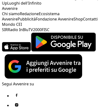
Up
Luoghi dell'Infinito
Avvenire
Chi siamo
Redazione
Ecosistema
Avvenire
Pubblicità
Fondazione Avvenire
Shop
Contatti
Mondo CEI
SIR
Radio InBlu
TV2000
FISC
Segui Avvenire su