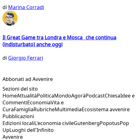
di
Marina Corradi
Il Great Game tra Londra e Mosca che continua
(indisturbato) anche oggi
di
Giorgio Ferrari
Abbonati ad Avvenire
Sezioni del sito
Home
Attualità
Politica
Mondo
Agorà
Podcast
Chiesa
Idee e
Commenti
Economia
Vita e
Cura
Famiglia
Rubriche
Multimedia
Ecosistema avvenire
Pubblicazioni
Edizioni locali
L'economia civile
Gutenberg
Popotus
Pop
Up
Luoghi dell'Infinito
Avvenire