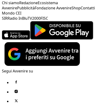
Chi siamo
Redazione
Ecosistema
Avvenire
Pubblicità
Fondazione Avvenire
Shop
Contatti
Mondo CEI
SIR
Radio InBlu
TV2000
FISC
Segui Avvenire su