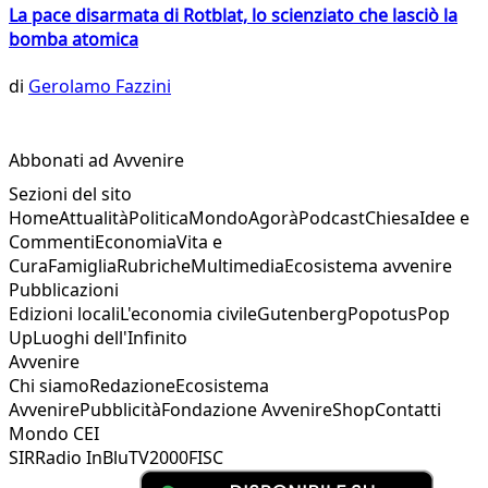
La pace disarmata di Rotblat, lo scienziato che lasciò la
bomba atomica
di
Gerolamo Fazzini
Abbonati ad Avvenire
Sezioni del sito
Home
Attualità
Politica
Mondo
Agorà
Podcast
Chiesa
Idee e
Commenti
Economia
Vita e
Cura
Famiglia
Rubriche
Multimedia
Ecosistema avvenire
Pubblicazioni
Edizioni locali
L'economia civile
Gutenberg
Popotus
Pop
Up
Luoghi dell'Infinito
Avvenire
Chi siamo
Redazione
Ecosistema
Avvenire
Pubblicità
Fondazione Avvenire
Shop
Contatti
Mondo CEI
SIR
Radio InBlu
TV2000
FISC