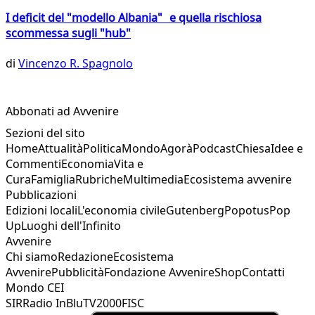
I deficit del "modello Albania" e quella rischiosa
scommessa sugli "hub"
di
Vincenzo R. Spagnolo
Abbonati ad Avvenire
Sezioni del sito
Home
Attualità
Politica
Mondo
Agorà
Podcast
Chiesa
Idee e
Commenti
Economia
Vita e
Cura
Famiglia
Rubriche
Multimedia
Ecosistema avvenire
Pubblicazioni
Edizioni locali
L'economia civile
Gutenberg
Popotus
Pop
Up
Luoghi dell'Infinito
Avvenire
Chi siamo
Redazione
Ecosistema
Avvenire
Pubblicità
Fondazione Avvenire
Shop
Contatti
Mondo CEI
SIR
Radio InBlu
TV2000
FISC