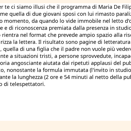
er te ci siamo illusi che il programma di Maria De Fili
me quella di due giovani sposi con lui rimasto paraliz
imo momento, da quando lo vide immobile nel letto d'
 e di riconoscenza premiata dalla presenza in studio 
 rientra nel format che prevede ampio spazio alla ris
rizza la lettera. Il risultato sono pagine di letteratu
 quella di una figlia che il padre non vuole più veder
onte a situazioni tristi, a persone sprovvedute, incapa
storia angosciante aiutata dai ripetuti applausi del p
, nonostante la formula immutata (l'invito in studio, 
nte la lunghezza (2 ore e 54 minuti al netto della pub
 di telespettatori.