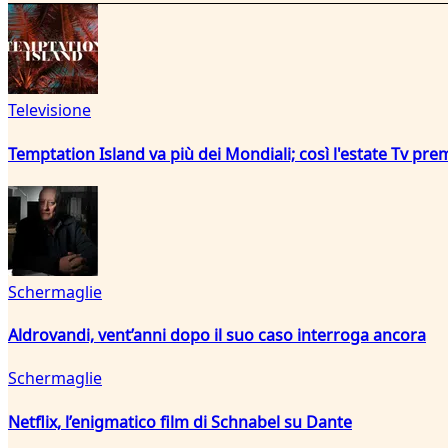
Televisione
Temptation Island va più dei Mondiali; così l'estate Tv pre
Schermaglie
Aldrovandi, vent’anni dopo il suo caso interroga ancora
Schermaglie
Netflix, l’enigmatico film di Schnabel su Dante