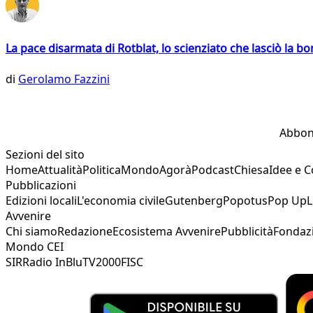
La pace disarmata di Rotblat, lo scienziato che lasciò la 
di
Gerolamo Fazzini
Abbon
Sezioni del sito
Home
Attualità
Politica
Mondo
Agorà
Podcast
Chiesa
Idee e 
Pubblicazioni
Edizioni locali
L'economia civile
Gutenberg
Popotus
Pop Up
L
Avvenire
Chi siamo
Redazione
Ecosistema Avvenire
Pubblicità
Fondaz
Mondo CEI
SIR
Radio InBlu
TV2000
FISC