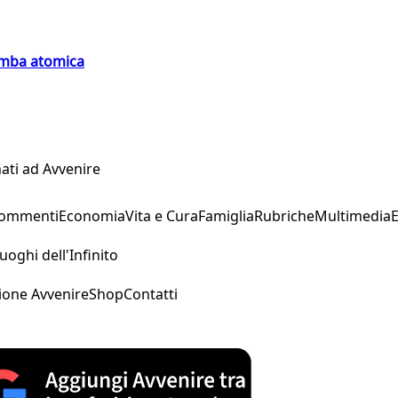
bomba atomica
ati ad Avvenire
Commenti
Economia
Vita e Cura
Famiglia
Rubriche
Multimedia
uoghi dell'Infinito
ione Avvenire
Shop
Contatti