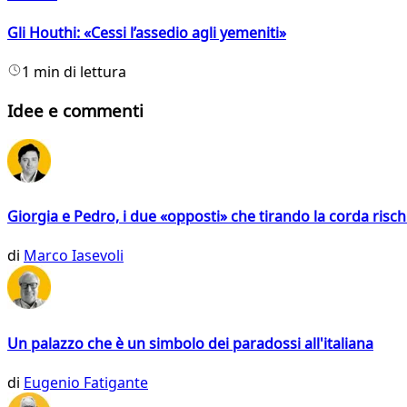
Gli Houthi: «Cessi l’assedio agli yemeniti»
1 min di lettura
Idee e commenti
Giorgia e Pedro, i due «opposti» che tirando la corda risc
di
Marco Iasevoli
Un palazzo che è un simbolo dei paradossi all'italiana
di
Eugenio Fatigante