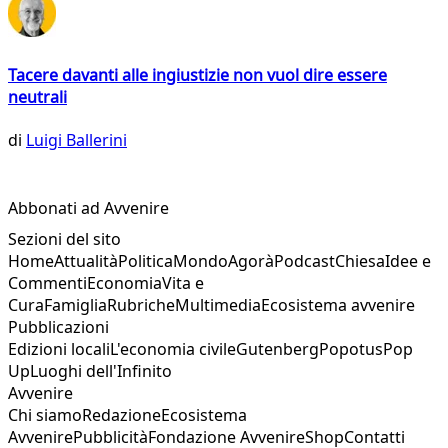
Tacere davanti alle ingiustizie non vuol dire essere
neutrali
di
Luigi Ballerini
Abbonati ad Avvenire
Sezioni del sito
Home
Attualità
Politica
Mondo
Agorà
Podcast
Chiesa
Idee e
Commenti
Economia
Vita e
Cura
Famiglia
Rubriche
Multimedia
Ecosistema avvenire
Pubblicazioni
Edizioni locali
L'economia civile
Gutenberg
Popotus
Pop
Up
Luoghi dell'Infinito
Avvenire
Chi siamo
Redazione
Ecosistema
Avvenire
Pubblicità
Fondazione Avvenire
Shop
Contatti