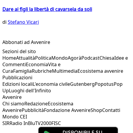
Dare ai figli la libertà di cavarsela da soli
di
Stefano Vicari
Abbonati ad Avvenire
Sezioni del sito
Home
Attualità
Politica
Mondo
Agorà
Podcast
Chiesa
Idee e
Commenti
Economia
Vita e
Cura
Famiglia
Rubriche
Multimedia
Ecosistema avvenire
Pubblicazioni
Edizioni locali
L'economia civile
Gutenberg
Popotus
Pop
Up
Luoghi dell'Infinito
Avvenire
Chi siamo
Redazione
Ecosistema
Avvenire
Pubblicità
Fondazione Avvenire
Shop
Contatti
Mondo CEI
SIR
Radio InBlu
TV2000
FISC