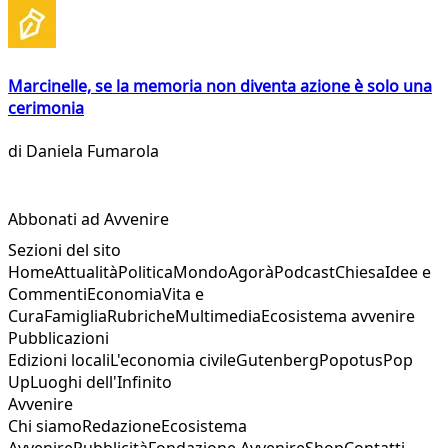
Marcinelle, se la memoria non diventa azione è solo una
cerimonia
di
Daniela Fumarola
Abbonati ad Avvenire
Sezioni del sito
Home
Attualità
Politica
Mondo
Agorà
Podcast
Chiesa
Idee e
Commenti
Economia
Vita e
Cura
Famiglia
Rubriche
Multimedia
Ecosistema avvenire
Pubblicazioni
Edizioni locali
L'economia civile
Gutenberg
Popotus
Pop
Up
Luoghi dell'Infinito
Avvenire
Chi siamo
Redazione
Ecosistema
Avvenire
Pubblicità
Fondazione Avvenire
Shop
Contatti