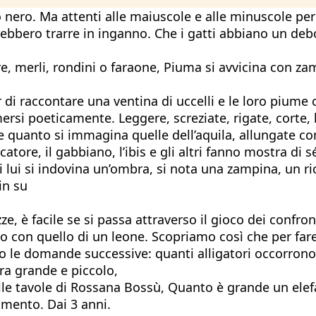
 nero. Ma attenti alle maiuscole e alle minuscole perc
trebbero trarre in inganno. Che i gatti abbiano un deb
egre, merli, rondini o faraone, Piuma si avvicina con z
er di raccontare una ventina di uccelli e le loro piume 
rsi poeticamente. Leggere, screziate, rigate, corte, 
 quanto si immagina quelle dell’aquila, allungate co
catore, il gabbiano, l’ibis e gli altri fanno mostra di
i lui si indovina un’ombra, si nota una zampina, un r
in su
e, è facile se si passa attraverso il gioco dei confron
tto con quello di un leone. Scopriamo così che per far
vono le domande successive: quanti alligatori occorron
tra grande e piccolo,
elle tavole di Rossana Bossù, Quanto è grande un elef
mento. Dai 3 anni.