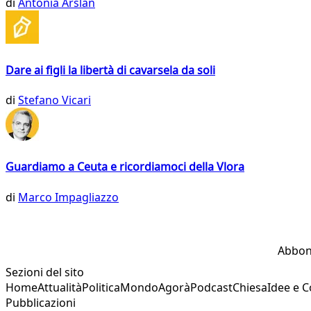
di
Antonia Arslan
Dare ai figli la libertà di cavarsela da soli
di
Stefano Vicari
Guardiamo a Ceuta e ricordiamoci della Vlora
di
Marco Impagliazzo
Abbon
Sezioni del sito
Home
Attualità
Politica
Mondo
Agorà
Podcast
Chiesa
Idee e 
Pubblicazioni