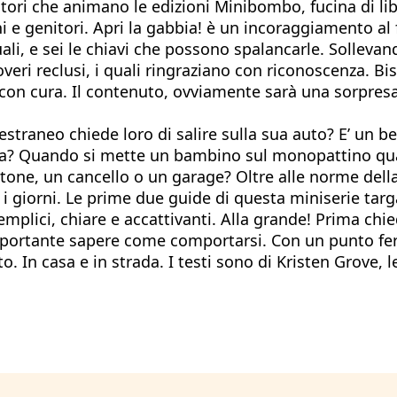
utori che animano le edizioni Minibombo, fucina di li
e genitori. Apri la gabbia! è un incoraggiamento al f
li, e sei le chiavi che possono spalancarle. Sollevand
overi reclusi, i quali ringraziano con riconoscenza. B
on cura. Il contenuto, ovviamente sarà una sorpresa.
traneo chiede loro di salire sulla sua auto? E’ un bel
Quando si mette un bambino sul monopattino qualcu
tone, un cancello o un garage? Oltre alle norme de
i giorni. Le prime due guide di questa miniserie targa
mplici, chiare e accattivanti. Alla grande! Prima chi
importante sapere come comportarsi. Con un punto ferm
to. In casa e in strada. I testi sono di Kristen Grove, l