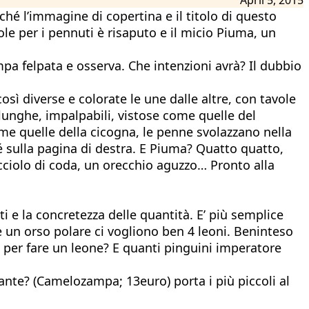
hé l’immagine di copertina e il titolo di questo
ole per i pennuti è risaputo e il micio Piuma, un
ampa felpata e osserva. Che intenzioni avrà? Il dubbio
così diverse e colorate le une dalle altre, con tavole
lunghe, impalpabili, vistose come quelle del
me quelle della cicogna, le penne svolazzano nella
 sé sulla pagina di destra. E Piuma? Quatto quatto,
icciolo di coda, un orecchio aguzzo… Pronto alla
ti e la concretezza delle quantità. E’ più semplice
e un orso polare ci vogliono ben 4 leoni. Beninteso
o per fare un leone? E quanti pinguini imperatore
ante? (Camelozampa; 13euro) porta i più piccoli al