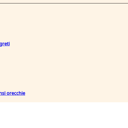
greti
nsi orecchie