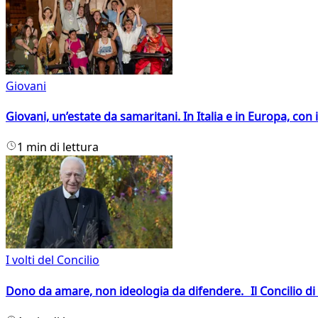
Giovani
Giovani, un’estate da samaritani. In Italia e in Europa, con 
1 min di lettura
I volti del Concilio
Dono da amare, non ideologia da difendere. Il Concilio di 