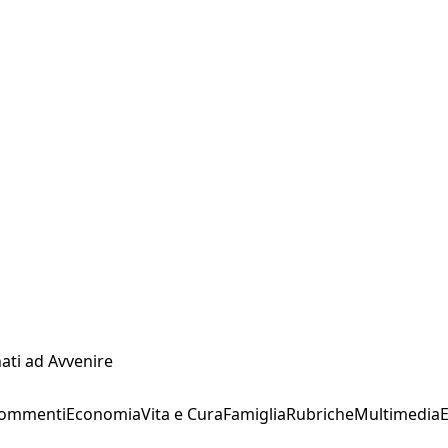
ati ad Avvenire
Commenti
Economia
Vita e Cura
Famiglia
Rubriche
Multimedia