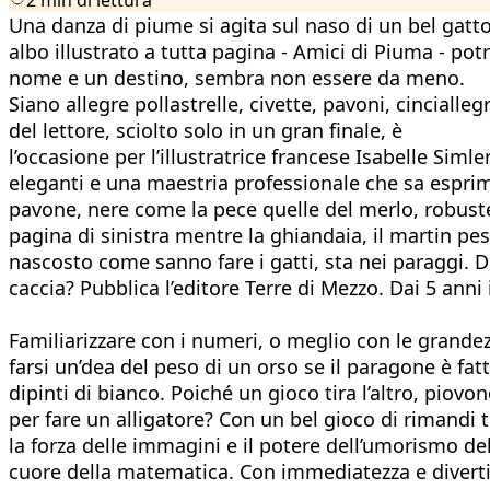
Una danza di piume si agita sul naso di un bel gatto
albo illustrato a tutta pagina - Amici di Piuma - po
nome e un destino, sembra non essere da meno.
Siano allegre pollastrelle, civette, pavoni, cinciall
del lettore, sciolto solo in un gran finale, è
l’occasione per l’illustratrice francese Isabelle Siml
eleganti e una maestria professionale che sa esprime
pavone, nere come la pece quelle del merlo, robuste
pagina di sinistra mentre la ghiandaia, il martin pes
nascosto come sanno fare i gatti, sta nei paraggi. D
caccia? Pubblica l’editore Terre di Mezzo. Dai 5 anni 
Familiarizzare con i numeri, o meglio con le grandezz
farsi un’dea del peso di un orso se il paragone è fa
dipinti di bianco. Poiché un gioco tira l’altro, pio
per fare un alligatore? Con un bel gioco di rimandi 
la forza delle immagini e il potere dell’umorismo d
cuore della matematica. Con immediatezza e diverti