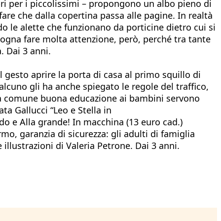
bri per i piccolissimi – propongono un albo pieno di
are che dalla copertina passa alle pagine. In realtà
o le alette che funzionano da porticine dietro cui si
isogna fare molta attenzione, però, perché tra tante
 Dai 3 anni.
 gesto aprire la porta di casa al primo squillo di
no gli ha anche spiegato le regole del traffico,
lla comune buona educazione ai bambini servono
ta Gallucci “Leo e Stella in
edo e Alla grande! In macchina (13 euro cad.)
o, garanzia di sicurezza: gli adulti di famiglia
e illustrazioni di Valeria Petrone. Dai 3 anni.