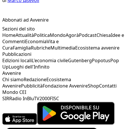
di
Marco Iasevoli
Abbonati ad Avvenire
Sezioni del sito
Home
Attualità
Politica
Mondo
Agorà
Podcast
Chiesa
Idee e
Commenti
Economia
Vita e
Cura
Famiglia
Rubriche
Multimedia
Ecosistema avvenire
Pubblicazioni
Edizioni locali
L'economia civile
Gutenberg
Popotus
Pop
Up
Luoghi dell'Infinito
Avvenire
Chi siamo
Redazione
Ecosistema
Avvenire
Pubblicità
Fondazione Avvenire
Shop
Contatti
Mondo CEI
SIR
Radio InBlu
TV2000
FISC