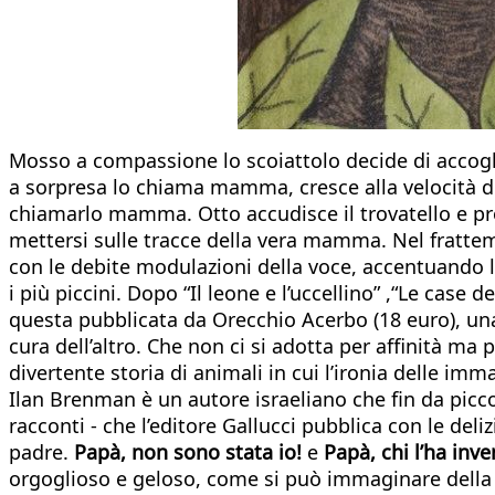
Mosso a compassione lo scoiattolo decide di accoglie
a sorpresa lo chiama mamma, cresce alla velocità de
chiamarlo mamma. Otto accudisce il trovatello e pro
mettersi sulle tracce della vera mamma. Nel frattem
con le debite modulazioni della voce, accentuando le
i più piccini. Dopo “Il leone e l’uccellino” ,“Le case
questa pubblicata da Orecchio Acerbo (18 euro), una d
cura dell’altro. Che non ci si adotta per affinità ma 
divertente storia di animali in cui l’ironia delle imm
Ilan Brenman è un autore israeliano che fin da picco
racconti - che l’editore Gallucci pubblica con le deliz
padre.
Papà, non sono stata io!
e
Papà, chi l’ha inv
orgoglioso e geloso, come si può immaginare della p