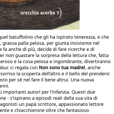
el batuffolino che gli ha ispirato tenerezza, e che
 grassa palla pelosa, per giunta insistente nel
a anche di più, decide di fare ricerche e di
 non guastare la sorpresa della lettura che, fatta
generoso e la cosa pelosa e ingombrante, divertiranno
Dubuc ci regala con
Non sono tua madre!
, anche
riso la scoperta dell’altro e il bello del prendersi
usto per sé nel fare il bene altrui. Una nuova
anni.
 importanti autori per l’infanzia. Questi due
e - s’ispirano a episodi reali della sua vita di
gonisti un papà scrittore, appassionato lettore
ente e chiacchierone oltre che fantasioso.