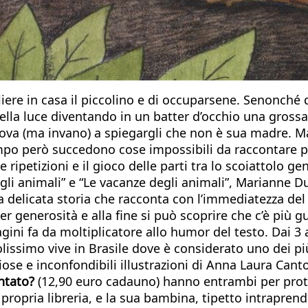
re in casa il piccolino e di occuparsene. Senonché qu
lla luce diventando in un batter d’occhio una grossa,
va (ma invano) a spiegargli che non è sua madre. Ma f
po però succedono cose impossibili da raccontare per
 ripetizioni e il gioco delle parti tra lo scoiattolo 
 degli animali” e “Le vacanze degli animali”, Marianne 
elicata storia che racconta con l’immediatezza del sor
per generosità e alla fine si può scoprire che c’è più g
agini fa da moltiplicatore allo humor del testo. Dai 3 
lissimo vive in Brasile dove è considerato uno dei più
iose e inconfondibili illustrazioni di Anna Laura Canton
entato?
(12,90 euro cadauno) hanno entrambi per prota
ropria libreria, e la sua bambina, tipetto intraprend