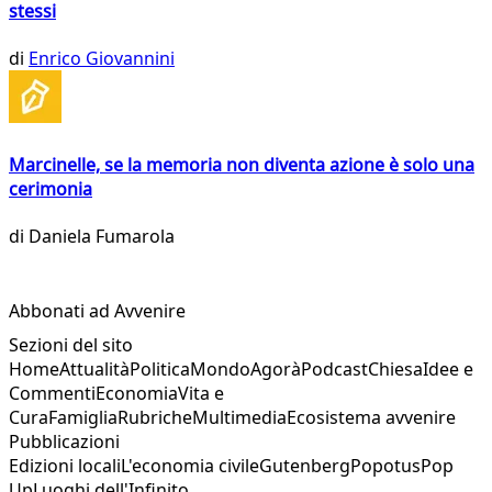
stessi
di
Enrico Giovannini
Marcinelle, se la memoria non diventa azione è solo una
cerimonia
di
Daniela Fumarola
Abbonati ad Avvenire
Sezioni del sito
Home
Attualità
Politica
Mondo
Agorà
Podcast
Chiesa
Idee e
Commenti
Economia
Vita e
Cura
Famiglia
Rubriche
Multimedia
Ecosistema avvenire
Pubblicazioni
Edizioni locali
L'economia civile
Gutenberg
Popotus
Pop
Up
Luoghi dell'Infinito