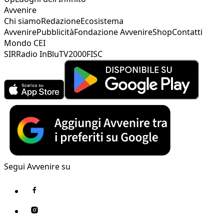
Avvenire
Chi siamo
Redazione
Ecosistema
Avvenire
Pubblicità
Fondazione Avvenire
Shop
Contatti
Mondo CEI
SIR
Radio InBlu
TV2000
FISC
Segui Avvenire su