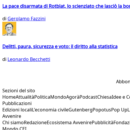
La pace disarmata di Rotblat, lo scienziato che lasciò la 
di
Gerolamo Fazzini
Delitti, paura, sicurezza e voto: il diritto alla statistica
di
Leonardo Becchetti
Abbon
Sezioni del sito
Home
Attualità
Politica
Mondo
Agorà
Podcast
Chiesa
Idee e 
Pubblicazioni
Edizioni locali
L'economia civile
Gutenberg
Popotus
Pop Up
L
Avvenire
Chi siamo
Redazione
Ecosistema Avvenire
Pubblicità
Fondaz
Mondo CEI