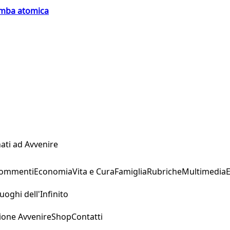
bomba atomica
ati ad Avvenire
Commenti
Economia
Vita e Cura
Famiglia
Rubriche
Multimedia
uoghi dell'Infinito
ione Avvenire
Shop
Contatti