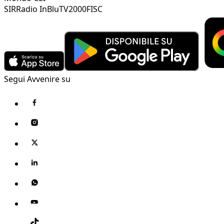
SIR
Radio InBlu
TV2000
FISC
Segui Avvenire su