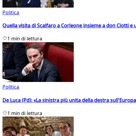
Politica
Quella visita di Scalfaro a Corleone insieme a don Ciotti e u
1 min di lettura
Politica
De Luca (Pd): «La sinistra più unita della destra sull'Europ
1 min di lettura