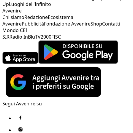
Up
Luoghi dell'Infinito
Avvenire
Chi siamo
Redazione
Ecosistema
Avvenire
Pubblicità
Fondazione Avvenire
Shop
Contatti
Mondo CEI
SIR
Radio InBlu
TV2000
FISC
Segui Avvenire su