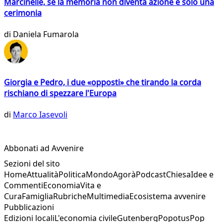
Marcinelle, se la memoria non diventa azione è solo una
cerimonia
di
Daniela Fumarola
Giorgia e Pedro, i due «opposti» che tirando la corda
rischiano di spezzare l'Europa
di
Marco Iasevoli
Abbonati ad Avvenire
Sezioni del sito
Home
Attualità
Politica
Mondo
Agorà
Podcast
Chiesa
Idee e
Commenti
Economia
Vita e
Cura
Famiglia
Rubriche
Multimedia
Ecosistema avvenire
Pubblicazioni
Edizioni locali
L'economia civile
Gutenberg
Popotus
Pop