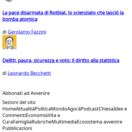
La pace disarmata di Rotblat, lo scienziato che lasciò la
bomba atomica
di
Gerolamo Fazzini
Delitti, paura, sicurezza e voto: il diritto alla statistica
di
Leonardo Becchetti
Abbonati ad Avvenire
Sezioni del sito
Home
Attualità
Politica
Mondo
Agorà
Podcast
Chiesa
Idee e
Commenti
Economia
Vita e
Cura
Famiglia
Rubriche
Multimedia
Ecosistema avvenire
Pubblicazioni