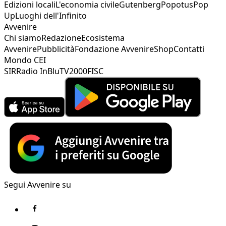
Edizioni locali
L'economia civile
Gutenberg
Popotus
Pop
Up
Luoghi dell'Infinito
Avvenire
Chi siamo
Redazione
Ecosistema
Avvenire
Pubblicità
Fondazione Avvenire
Shop
Contatti
Mondo CEI
SIR
Radio InBlu
TV2000
FISC
Segui Avvenire su