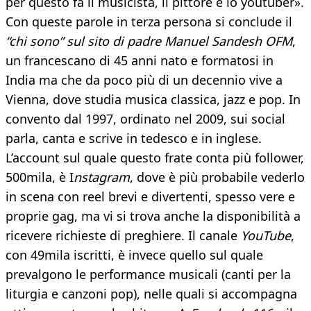
per questo fa il musicista, il pittore e lo youtuber».
Con queste parole in terza persona si conclude il
“chi sono” sul sito di padre Manuel Sandesh OFM
,
un francescano di 45 anni nato e formatosi in
India ma che da poco più di un decennio vive a
Vienna, dove studia musica classica, jazz e pop. In
convento dal 1997, ordinato nel 2009, sui social
parla, canta e scrive in tedesco e in inglese.
L’account sul quale questo frate conta più follower,
500mila, è I
nstagram
, dove è più probabile vederlo
in scena con reel brevi e divertenti, spesso vere e
proprie gag, ma vi si trova anche la disponibilità a
ricevere richieste di preghiere. Il canale
YouTube
,
con 49mila iscritti, è invece quello sul quale
prevalgono le performance musicali (canti per la
liturgia e canzoni pop), nelle quali si accompagna