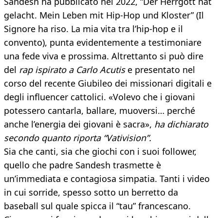
Sandesh ha pubblicato nel 2022, “Der Herrgott hat
gelacht. Mein Leben mit Hip-Hop und Kloster” (Il
Signore ha riso. La mia vita tra l’hip-hop e il
convento), punta evidentemente a testimoniare
una fede viva e prossima. Altrettanto si può dire
del
rap ispirato a Carlo Acutis
e presentato nel
corso del recente Giubileo dei missionari digitali e
degli influencer cattolici. «Volevo che i giovani
potessero cantarla, ballare, muoversi… perché
anche l’energia dei giovani è sacra»,
ha dichiarato
secondo quanto riporta “Vativision”.
Sia che canti, sia che giochi con i suoi follower,
quello che padre Sandesh trasmette è
un’immediata e contagiosa simpatia. Tanti i video
in cui sorride, spesso sotto un berretto da
baseball sul quale spicca il “tau” francescano.