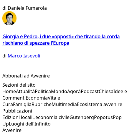
di
Daniela Fumarola
Giorgia e Pedro, i due «opposti» che tirando la corda
rischiano di spezzare l'Europa
di
Marco Iasevoli
Abbonati ad Avvenire
Sezioni del sito
Home
Attualità
Politica
Mondo
Agorà
Podcast
Chiesa
Idee e
Commenti
Economia
Vita e
Cura
Famiglia
Rubriche
Multimedia
Ecosistema avvenire
Pubblicazioni
Edizioni locali
L'economia civile
Gutenberg
Popotus
Pop
Up
Luoghi dell'Infinito
Avvenire