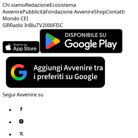
Chi siamo
Redazione
Ecosistema
Avvenire
Pubblicità
Fondazione Avvenire
Shop
Contatti
Mondo CEI
SIR
Radio InBlu
TV2000
FISC
Segui Avvenire su