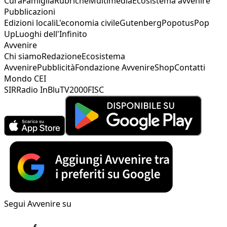
Cura
Famiglia
Rubriche
Multimedia
Ecosistema avvenire
Pubblicazioni
Edizioni locali
L'economia civile
Gutenberg
Popotus
Pop
Up
Luoghi dell'Infinito
Avvenire
Chi siamo
Redazione
Ecosistema
Avvenire
Pubblicità
Fondazione Avvenire
Shop
Contatti
Mondo CEI
SIR
Radio InBlu
TV2000
FISC
Segui Avvenire su