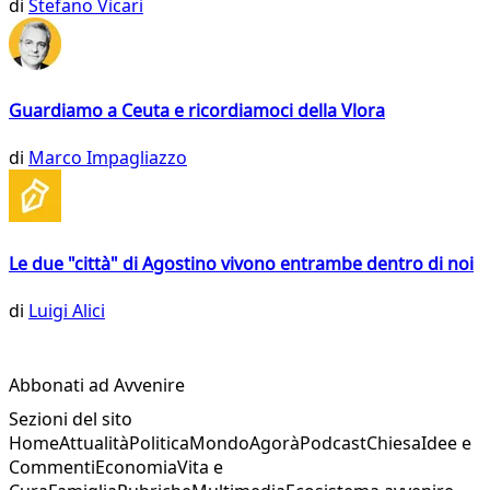
di
Stefano Vicari
Guardiamo a Ceuta e ricordiamoci della Vlora
di
Marco Impagliazzo
Le due "città" di Agostino vivono entrambe dentro di noi
di
Luigi Alici
Abbonati ad Avvenire
Sezioni del sito
Home
Attualità
Politica
Mondo
Agorà
Podcast
Chiesa
Idee e
Commenti
Economia
Vita e