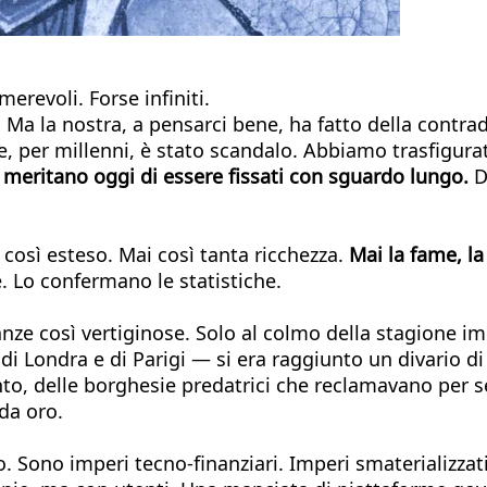
revoli. Forse infiniti.
 Ma la nostra, a pensarci bene, ha fatto della contr
 per millenni, è stato scandalo. Abbiamo trasfigurat
, meritano oggi di essere fissati con sguardo lungo.
Du
così esteso. Mai così tanta ricchezza.
Mai la fame, la
. Lo confermano le statistiche.
anze così vertiginose. Solo al colmo della stagione 
 di Londra e di Parigi — si era raggiunto un divario d
onto, delle borghesie predatrici che reclamavano per s
 da oro.
o. Sono imperi tecno-finanziari. Imperi smaterializza