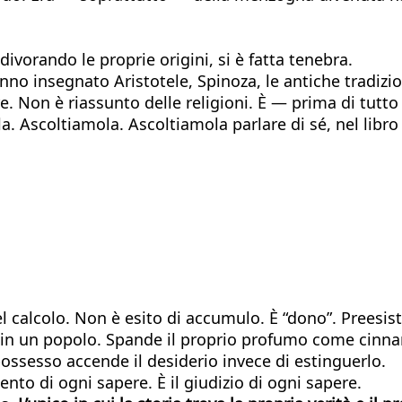
divorando le proprie origini, si è fatta tenebra.
nno insegnato Aristotele, Spinoza, le antiche tradizion
ure. Non è riassunto delle religioni. È — prima di tutt
a. Ascoltiamola. Ascoltiamola parlare di sé, nel libro
calcolo. Non è esito di accumulo. È “dono”. Preesiste
ci in un popolo. Spande il proprio profumo come cin
ossesso accende il desiderio invece di estinguerlo.
ento di ogni sapere. È il giudizio di ogni sapere.