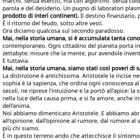
marchi. Senza eserciti, ma con algoritmi. Senza col
parola e del desiderio. Un pugno di laboratori plasma 
prodotto di interi continenti.
Il destino finanziario
È il ritorno del feudo, sotto altre vesti.
Ora diciamo qualcosa sul secondo paradosso.
Mai, nella storia umana, si è accumulata tanta con
contemporaneo. Ogni cittadino del pianeta porta in t
zettabyte: misure che la mente, pur avendole inventa
E tuttavia.
Mai, nella storia umana, siamo stati così poveri di 
La distinzione è antichissima. Aristotele la incise n
sophia è la sapienza, che ordina ogni conoscenza al 
secoli, ne riprese l’intuizione e la portò all’apice: 
nella luce della causa prima, e si fa amore, anche 
dell’anima.
Noi abbiamo dimenticato Aristotele. E abbiamo abrog
all’opinione, dall’opinione al rumore, dal rumore 
più chi siamo.
È in questo terreno arido che attecchisce il sintomo