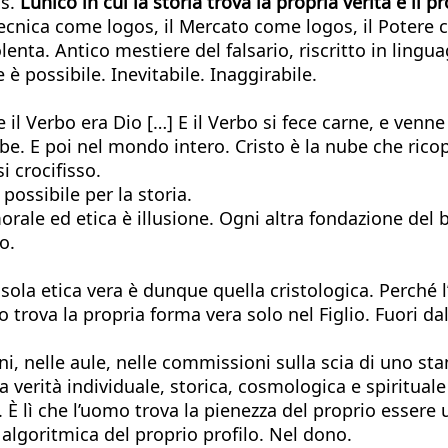
os.
L’unico in cui la storia trova la propria verità e il
 Tecnica come logos, il Mercato come logos, il Potere
enta. Antico mestiere del falsario, riscritto in ling
è possibile. Inevitabile. Inaggirabile.
e il Verbo era Dio […] E il Verbo si fece carne, e venne
. E poi nel mondo intero. Cristo è la nube che ricopre 
si crocifisso.
 possibile per la storia.
 morale ed etica è illusione. Ogni altra fondazione de
o.
sola etica vera è dunque quella cristologica. Perché 
 trova la propria forma vera solo nel Figlio. Fuori dal
, nelle aule, nelle commissioni sulla scia di uno stant
erità individuale, storica, cosmologica e spirituale i
. È lì che l’uomo trova la pienezza del proprio esse
 algoritmica del proprio profilo. Nel dono.