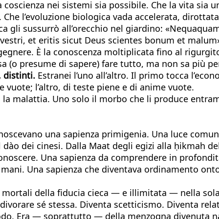
a coscienza nei sistemi sia possibile. Che la vita si
Che l’evoluzione biologica vada accelerata, dirottata,
ica gli sussurrò all’orecchio nel giardino: «Nequaqu
estri, et eritis sicut Deus scientes bonum et malum»
gegnere. È la conoscenza moltiplicata fino al rigurgi
a (o presume di sapere) fare tutto, ma non sa più per
distinti.
Estranei l’uno all’altro. Il primo tocca l’econ
e vuote; l’altro, di teste piene e di anime vuote.
a la malattia. Uno solo il morbo che li produce entra
onoscevano una sapienza primigenia. Una luce comune 
l dào dei cinesi. Dalla Maat degli egizi alla ḥikmah de
 conoscere. Una sapienza da comprendere in profondit
 mani. Una sapienza che diventava ordinamento ontolo
i mortali della fiducia cieca — e illimitata — nella so
er divorare sé stessa. Diventa scetticismo. Diventa re
todo. Era — soprattutto — della menzogna divenuta nat