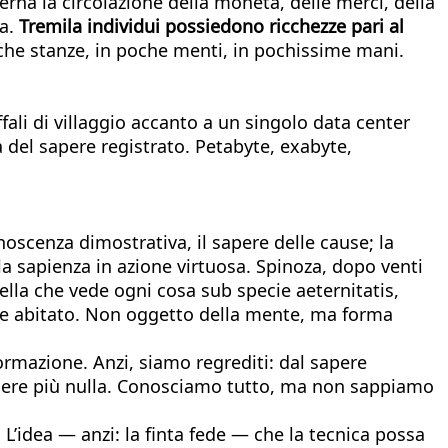
rna la circolazione della moneta, delle merci, della
a.
Tremila individui possiedono ricchezze pari al
poche stanze, in poche menti, in pochissime mani.
ali di villaggio accanto a un singolo data center
 del sapere registrato. Petabyte, exabyte,
onoscenza dimostrativa, il sapere delle cause; la
la sapienza in azione virtuosa. Spinoza, dopo venti
uella che vede ogni cosa sub specie aeternitatis,
ere abitato. Non oggetto della mente, ma forma
rmazione. Anzi, siamo regrediti: dal sapere
apere più nulla. Conosciamo tutto, ma non sappiamo
 L’idea — anzi: la finta fede — che la tecnica possa