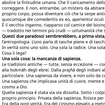
abolire la finitudine umana. Che il caricamento dell
correggere. E non, entrambe, un mistero da abitare. 
proprio corpo, possa diventare ciò che la serpe ant
quocumque die comederitis ex eo, aperientur oculi v
È il vecchio inganno, riapparso col camice del bioin
— tradotto nei termini più crudi — un’umanità che s
Questi due paradossi sembrerebbero, a prima vista, 
l’antropologia. L’uno parla di tasche piene e di tasch
In verità sono uno solo. Una sola la radice. Una sol
Cosa li lega?
Una sola cosa: la mancanza di sapienza.
Le tradizioni antiche — tutte, senza eccezione — c
alla ḥokmāh degli ebrei. Dalla prajñā degli indiani a
particolare. Una sapienza da vivere, e non solo da
Una sapienza che implicava unità di cuore, mente e
cosmo a Dio.
Quella sapienza è stata via via dissolta. Sotto i colp
proprio principio. Privata della sapienza, finisce p
Era della post-verità. Era del cinismo elevato a me