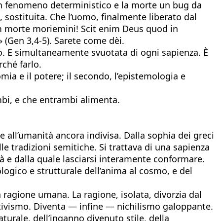
a un fenomeno deterministico e la morte un bug da
 sostituita. Che l’uomo, finalmente liberato dal
am morte moriemini! Scit enim Deus quod in
 (Gen 3,4-5). Sarete come dèi.
to. E simultaneamente svuotata di ogni sapienza. È
ché farlo.
omia e il potere; il secondo, l’epistemologia e
mbi, e che entrambi alimenta.
all’umanità ancora indivisa. Dalla sophia dei greci
lle tradizioni semitiche. Si trattava di una sapienza
à e dalla quale lasciarsi interamente conformare.
gico e strutturale dell’anima al cosmo, e del
la ragione umana. La ragione, isolata, divorzia dal
lativismo. Diventa — infine — nichilismo galoppante.
urale, dell’inganno divenuto stile, della