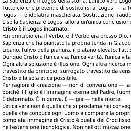
La Sapienza è il Logos della storia. L’unico vero Log
Tutto ciò che pretende di sostituirsi al Logos — la
logos — è idolatria mascherata. Sostituzione fraudol
E se la Sapienza è Logos, allora un’unica conclusione 
Cristo è il Logos incarnato.
«In principio era il Verbo, e il Verbo era presso Dio, 
Sapienza che ha piantato la propria tenda in Giacobbe
Libano, l’ulivo della pianura, il platano elevato. Fatti
Dunque Cristo è l’unica via, l’unica verità, l’unica vita
Ogni altra soluzione è illusione. Ogni altra ricerca
travestito da principio, surrogato travestito da sens
Cristo è la sola etica possibile.
Per ragioni di creazione — non di convenzione — la 
poiché il Figlio è l’immagine eterna del Padre, l’uomo
È deformato. È in deriva. È — già — nella morte.
L’etica vera non è quella che si proclama nei convegni
quella che conduce ogni uomo a compiere la propria v
completa immagine di Cristo è quella del Crocifisso
nell’estensione tecnologica. Non nell’ottimizzazione