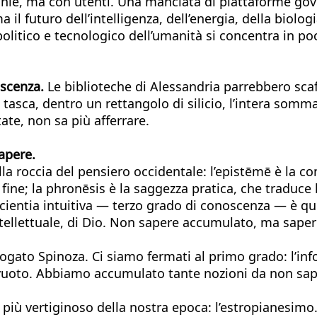
onie, ma con utenti. Una manciata di piattaforme gove
il futuro dell’intelligenza, dell’energia, della biologi
, politico e tecnologico dell’umanità si concentra in 
oscenza.
Le biblioteche di Alessandria parrebbero scaff
asca, dentro un rettangolo di silicio, l’intera somma
te, non sa più afferrare.
sapere.
ella roccia del pensiero occidentale: l’epistēmē è la c
fine; la phronēsis è la saggezza pratica, che traduce 
la scientia intuitiva — terzo grado di conoscenza — è q
intellettuale, di Dio. Non sapere accumulato, ma sap
ato Spinoza. Ci siamo fermati al primo grado: l’info
al vuoto. Abbiamo accumulato tante nozioni da non s
 più vertiginoso della nostra epoca: l’estropianesimo.