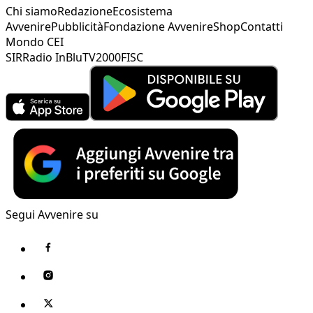
Chi siamo
Redazione
Ecosistema
Avvenire
Pubblicità
Fondazione Avvenire
Shop
Contatti
Mondo CEI
SIR
Radio InBlu
TV2000
FISC
Segui Avvenire su