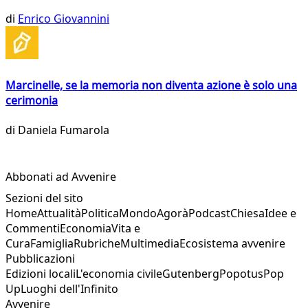
di
Enrico Giovannini
Marcinelle, se la memoria non diventa azione è solo una
cerimonia
di
Daniela Fumarola
Abbonati ad Avvenire
Sezioni del sito
Home
Attualità
Politica
Mondo
Agorà
Podcast
Chiesa
Idee e
Commenti
Economia
Vita e
Cura
Famiglia
Rubriche
Multimedia
Ecosistema avvenire
Pubblicazioni
Edizioni locali
L'economia civile
Gutenberg
Popotus
Pop
Up
Luoghi dell'Infinito
Avvenire