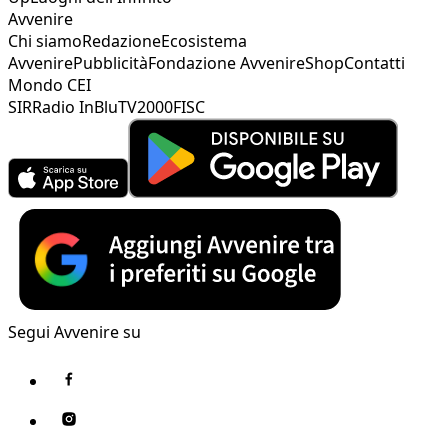
Avvenire
Chi siamo
Redazione
Ecosistema
Avvenire
Pubblicità
Fondazione Avvenire
Shop
Contatti
Mondo CEI
SIR
Radio InBlu
TV2000
FISC
Segui Avvenire su