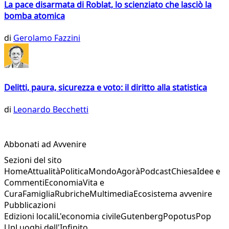
La pace disarmata di Roblat, lo scienziato che lasciò la
bomba atomica
di
Gerolamo Fazzini
Delitti, paura, sicurezza e voto: il diritto alla statistica
di
Leonardo Becchetti
Abbonati ad Avvenire
Sezioni del sito
Home
Attualità
Politica
Mondo
Agorà
Podcast
Chiesa
Idee e
Commenti
Economia
Vita e
Cura
Famiglia
Rubriche
Multimedia
Ecosistema avvenire
Pubblicazioni
Edizioni locali
L'economia civile
Gutenberg
Popotus
Pop
Up
Luoghi dell'Infinito