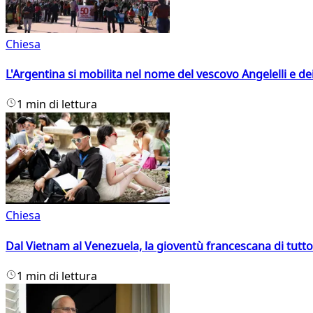
Chiesa
L'Argentina si mobilita nel nome del vescovo Angelelli e dei
1 min di lettura
Chiesa
Dal Vietnam al Venezuela, la gioventù francescana di tutto
1 min di lettura