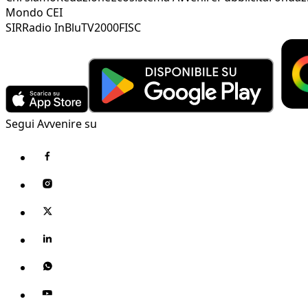
Mondo CEI
SIR
Radio InBlu
TV2000
FISC
Segui Avvenire su