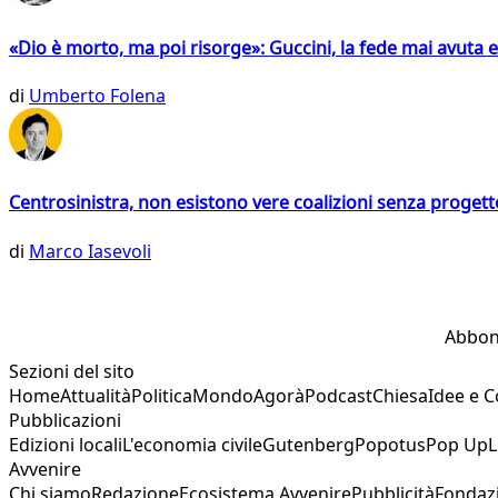
«Dio è morto, ma poi risorge»: Guccini, la fede mai avuta 
di
Umberto Folena
Centrosinistra, non esistono vere coalizioni senza progett
di
Marco Iasevoli
Abbon
Sezioni del sito
Home
Attualità
Politica
Mondo
Agorà
Podcast
Chiesa
Idee e 
Pubblicazioni
Edizioni locali
L'economia civile
Gutenberg
Popotus
Pop Up
L
Avvenire
Chi siamo
Redazione
Ecosistema Avvenire
Pubblicità
Fondaz