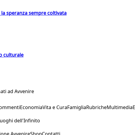
e la speranza sempre coltivata
o culturale
ati ad Avvenire
Commenti
Economia
Vita e Cura
Famiglia
Rubriche
Multimedia
uoghi dell'Infinito
ione Avvenire
Shop
Contatti