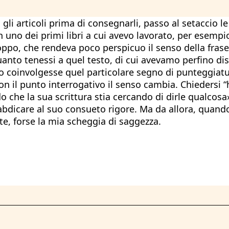
gli articoli prima di consegnarli, passo al setaccio l
In uno dei primi libri a cui avevo lavorato, per esempi
ppo, che rendeva poco perspicuo il senso della frase
uanto tenessi a quel testo, di cui avevamo perfino di
po coinvolgesse quel particolare segno di punteggiat
n il punto interrogativo il senso cambia. Chiedersi “
o che la sua scrittura stia cercando di dirle qualco
bdicare al suo consueto rigore. Ma da allora, quando r
te, forse la mia scheggia di saggezza.