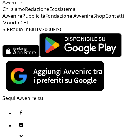
Avvenire
Chi siamo
Redazione
Ecosistema
Avvenire
Pubblicità
Fondazione Avvenire
Shop
Contatti
Mondo CEI
SIR
Radio InBlu
TV2000
FISC
Segui Avvenire su