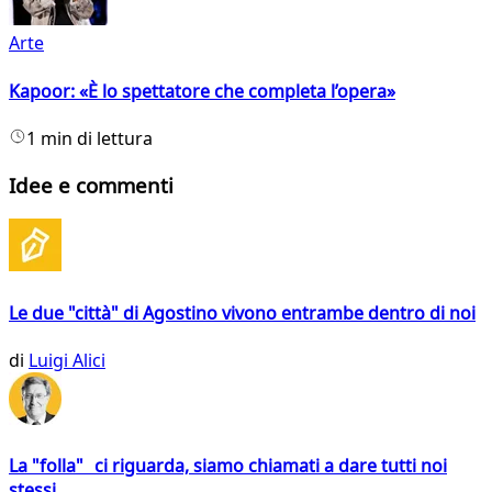
Arte
Kapoor: «È lo spettatore che completa l’opera»
1 min di lettura
Idee e commenti
Le due "città" di Agostino vivono entrambe dentro di noi
di
Luigi Alici
La "folla" ci riguarda, siamo chiamati a dare tutti noi
stessi