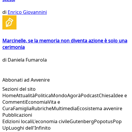
di
Enrico Giovannini
Marcinelle, se la memoria non diventa azione è solo una
cerimonia
di
Daniela Fumarola
Abbonati ad Avvenire
Sezioni del sito
Home
Attualità
Politica
Mondo
Agorà
Podcast
Chiesa
Idee e
Commenti
Economia
Vita e
Cura
Famiglia
Rubriche
Multimedia
Ecosistema avvenire
Pubblicazioni
Edizioni locali
L'economia civile
Gutenberg
Popotus
Pop
Up
Luoghi dell'Infinito