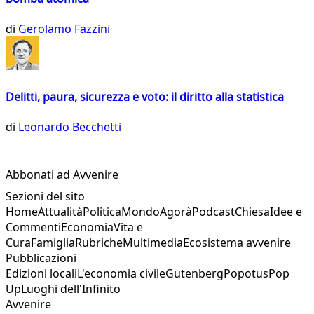
di
Gerolamo Fazzini
Delitti, paura, sicurezza e voto: il diritto alla statistica
di
Leonardo Becchetti
Abbonati ad Avvenire
Sezioni del sito
Home
Attualità
Politica
Mondo
Agorà
Podcast
Chiesa
Idee e
Commenti
Economia
Vita e
Cura
Famiglia
Rubriche
Multimedia
Ecosistema avvenire
Pubblicazioni
Edizioni locali
L'economia civile
Gutenberg
Popotus
Pop
Up
Luoghi dell'Infinito
Avvenire