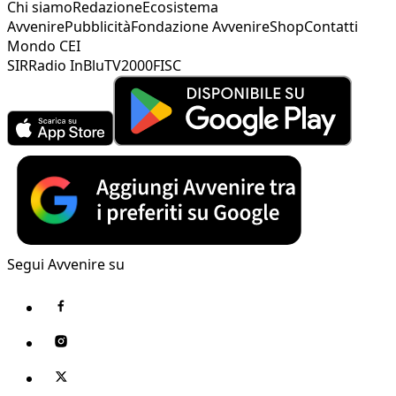
Chi siamo
Redazione
Ecosistema
Avvenire
Pubblicità
Fondazione Avvenire
Shop
Contatti
Mondo CEI
SIR
Radio InBlu
TV2000
FISC
Segui Avvenire su