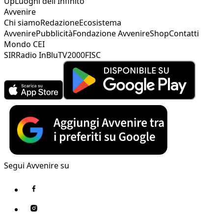
Up
Luoghi dell'Infinito
Avvenire
Chi siamo
Redazione
Ecosistema
Avvenire
Pubblicità
Fondazione Avvenire
Shop
Contatti
Mondo CEI
SIR
Radio InBlu
TV2000
FISC
Segui Avvenire su