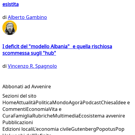
esistita
di
Alberto Gambino
I deficit del "modello Albania" e quella rischiosa
scommessa sugli "hub"
di
Vincenzo R. Spagnolo
Abbonati ad Avvenire
Sezioni del sito
Home
Attualità
Politica
Mondo
Agorà
Podcast
Chiesa
Idee e
Commenti
Economia
Vita e
Cura
Famiglia
Rubriche
Multimedia
Ecosistema avvenire
Pubblicazioni
Edizioni locali
L'economia civile
Gutenberg
Popotus
Pop