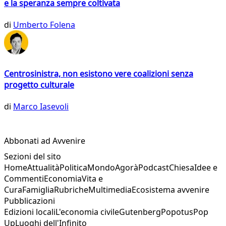
e la speranza sempre coltivata
di
Umberto Folena
Centrosinistra, non esistono vere coalizioni senza
progetto culturale
di
Marco Iasevoli
Abbonati ad Avvenire
Sezioni del sito
Home
Attualità
Politica
Mondo
Agorà
Podcast
Chiesa
Idee e
Commenti
Economia
Vita e
Cura
Famiglia
Rubriche
Multimedia
Ecosistema avvenire
Pubblicazioni
Edizioni locali
L'economia civile
Gutenberg
Popotus
Pop
Up
Luoghi dell'Infinito