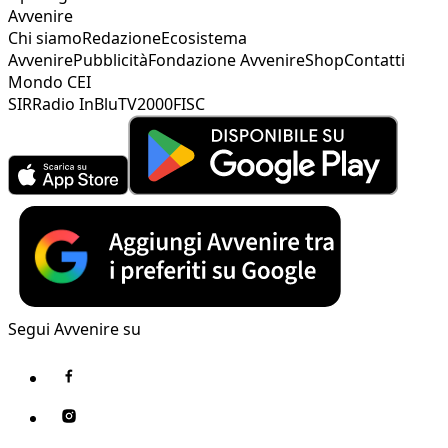
Avvenire
Chi siamo
Redazione
Ecosistema
Avvenire
Pubblicità
Fondazione Avvenire
Shop
Contatti
Mondo CEI
SIR
Radio InBlu
TV2000
FISC
Segui Avvenire su