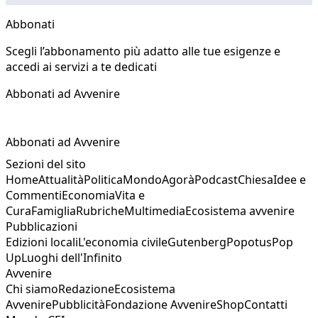
Abbonati
Scegli l’abbonamento più adatto alle tue esigenze e
accedi ai servizi a te dedicati
Abbonati ad Avvenire
Abbonati ad Avvenire
Sezioni del sito
Home
Attualità
Politica
Mondo
Agorà
Podcast
Chiesa
Idee e
Commenti
Economia
Vita e
Cura
Famiglia
Rubriche
Multimedia
Ecosistema avvenire
Pubblicazioni
Edizioni locali
L'economia civile
Gutenberg
Popotus
Pop
Up
Luoghi dell'Infinito
Avvenire
Chi siamo
Redazione
Ecosistema
Avvenire
Pubblicità
Fondazione Avvenire
Shop
Contatti