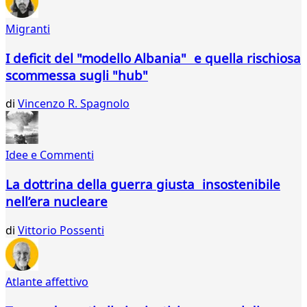
118
119
Migranti
120
121
I deficit del "modello Albania" e quella rischiosa
122
scommessa sugli "hub"
di
Vincenzo R. Spagnolo
Idee e Commenti
La dottrina della guerra giusta insostenibile
nell’era nucleare
di
Vittorio Possenti
Atlante affettivo