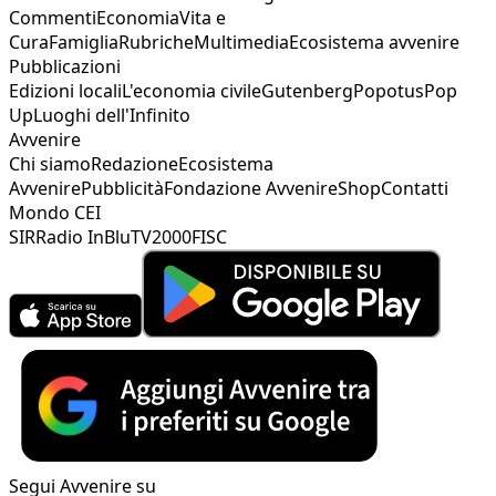
Commenti
Economia
Vita e
Cura
Famiglia
Rubriche
Multimedia
Ecosistema avvenire
Pubblicazioni
Edizioni locali
L'economia civile
Gutenberg
Popotus
Pop
Up
Luoghi dell'Infinito
Avvenire
Chi siamo
Redazione
Ecosistema
Avvenire
Pubblicità
Fondazione Avvenire
Shop
Contatti
Mondo CEI
SIR
Radio InBlu
TV2000
FISC
Segui Avvenire su