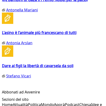
di
Antonella Mariani
L'asino è l'animale più francescano di tutti
di
Antonia Arslan
Dare ai figli la libertà di cavarsela da soli
di
Stefano Vicari
Abbonati ad Avvenire
Sezioni del sito
Home
Attualità
Politica
Mondo
Agorà
Podcast
Chiesa
Idee e