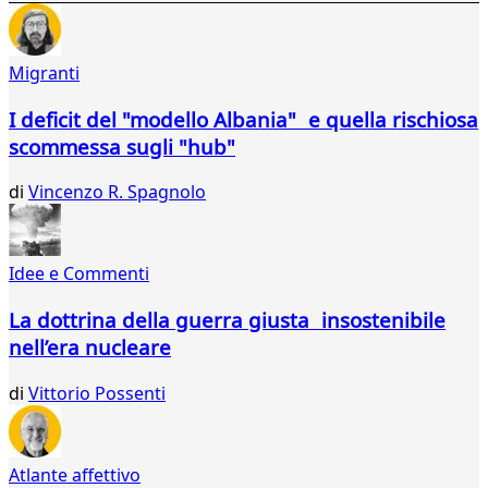
107
108
109
Migranti
110
111
I deficit del "modello Albania" e quella rischiosa
112
scommessa sugli "hub"
113
114
di
Vincenzo R. Spagnolo
115
...
121
Idee e Commenti
122
La dottrina della guerra giusta insostenibile
nell’era nucleare
di
Vittorio Possenti
Atlante affettivo