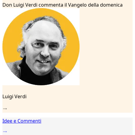
...
Don Luigi Verdi commenta il Vangelo della domenica
87
88
89
90
91
92
93
94
95
96
97
98
99
100
Luigi Verdi
101
102
103
104
Idee e Commenti
105
106