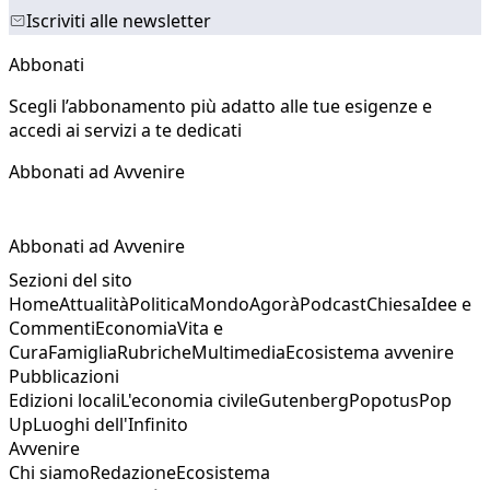
Iscriviti alle newsletter
Abbonati
Scegli l’abbonamento più adatto alle tue esigenze e
accedi ai servizi a te dedicati
Abbonati ad Avvenire
Abbonati ad Avvenire
Sezioni del sito
Home
Attualità
Politica
Mondo
Agorà
Podcast
Chiesa
Idee e
Commenti
Economia
Vita e
Cura
Famiglia
Rubriche
Multimedia
Ecosistema avvenire
Pubblicazioni
Edizioni locali
L'economia civile
Gutenberg
Popotus
Pop
Up
Luoghi dell'Infinito
Avvenire
Chi siamo
Redazione
Ecosistema