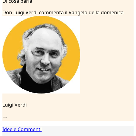
Di cosa parla
2
...
Don Luigi Verdi commenta il Vangelo della domenica
75
76
77
78
79
80
81
82
83
84
85
86
87
88
Luigi Verdi
89
90
91
92
Idee e Commenti
93