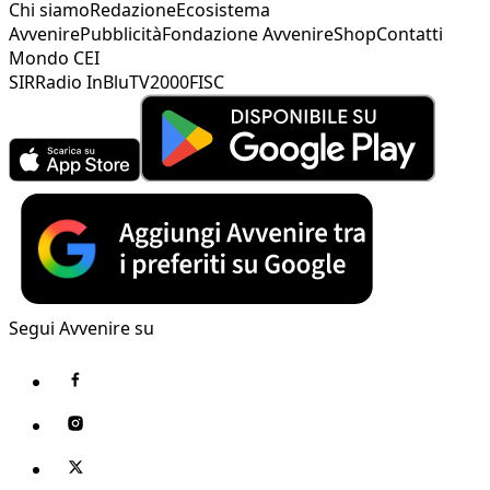
Chi siamo
Redazione
Ecosistema
Avvenire
Pubblicità
Fondazione Avvenire
Shop
Contatti
Mondo CEI
SIR
Radio InBlu
TV2000
FISC
Segui Avvenire su