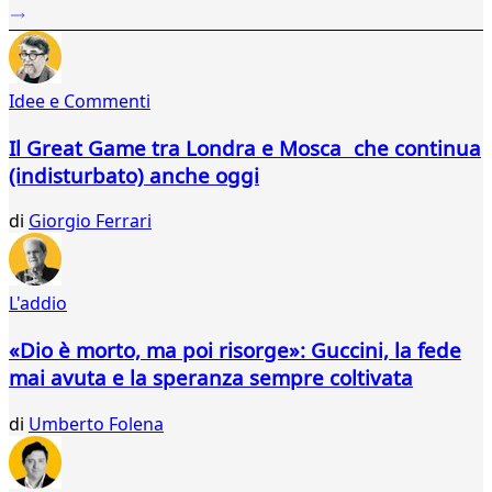
94
95
96
97
Idee e Commenti
98
99
Il Great Game tra Londra e Mosca che continua
100
(indisturbato) anche oggi
101
102
di
Giorgio Ferrari
103
...
121
L'addio
122
«Dio è morto, ma poi risorge»: Guccini, la fede
mai avuta e la speranza sempre coltivata
di
Umberto Folena