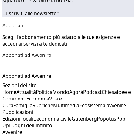
sguardo che va oltre la notizia.
Iscriviti alle newsletter
Abbonati
Scegli l’abbonamento più adatto alle tue esigenze e
accedi ai servizi a te dedicati
Abbonati ad Avvenire
Abbonati ad Avvenire
Sezioni del sito
Home
Attualità
Politica
Mondo
Agorà
Podcast
Chiesa
Idee e
Commenti
Economia
Vita e
Cura
Famiglia
Rubriche
Multimedia
Ecosistema avvenire
Pubblicazioni
Edizioni locali
L'economia civile
Gutenberg
Popotus
Pop
Up
Luoghi dell'Infinito
Avvenire