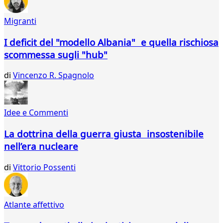
107
108
Migranti
109
110
I deficit del "modello Albania" e quella rischiosa
111
scommessa sugli "hub"
112
113
di
Vincenzo R. Spagnolo
114
...
121
Idee e Commenti
122
La dottrina della guerra giusta insostenibile
nell’era nucleare
di
Vittorio Possenti
Atlante affettivo