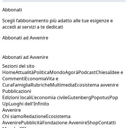
Abbonati
Scegli l’abbonamento più adatto alle tue esigenze e
accedi ai servizi a te dedicati
Abbonati ad Avvenire
Abbonati ad Avvenire
Sezioni del sito
Home
Attualità
Politica
Mondo
Agorà
Podcast
Chiesa
Idee e
Commenti
Economia
Vita e
Cura
Famiglia
Rubriche
Multimedia
Ecosistema avvenire
Pubblicazioni
Edizioni locali
L'economia civile
Gutenberg
Popotus
Pop
Up
Luoghi dell'Infinito
Avvenire
Chi siamo
Redazione
Ecosistema
Avvenire
Pubblicità
Fondazione Avvenire
Shop
Contatti