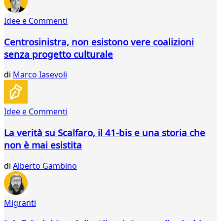
111
112
Idee e Commenti
113
114
Centrosinistra, non esistono vere coalizioni
115
senza progetto culturale
116
117
di
Marco Iasevoli
118
...
121
Idee e Commenti
122
La verità su Scalfaro, il 41-bis e una storia che
non è mai esistita
di
Alberto Gambino
Migranti