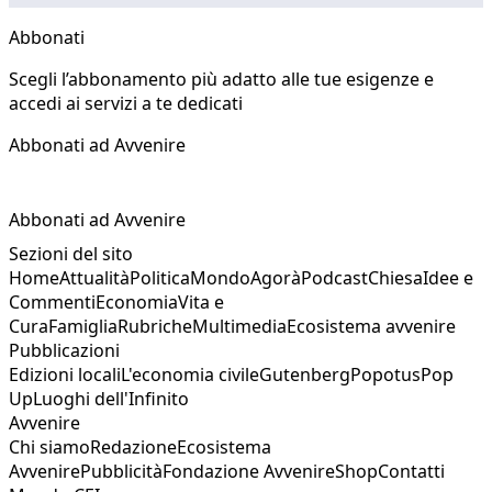
Abbonati
Scegli l’abbonamento più adatto alle tue esigenze e
accedi ai servizi a te dedicati
Abbonati ad Avvenire
Abbonati ad Avvenire
Sezioni del sito
Home
Attualità
Politica
Mondo
Agorà
Podcast
Chiesa
Idee e
Commenti
Economia
Vita e
Cura
Famiglia
Rubriche
Multimedia
Ecosistema avvenire
Pubblicazioni
Edizioni locali
L'economia civile
Gutenberg
Popotus
Pop
Up
Luoghi dell'Infinito
Avvenire
Chi siamo
Redazione
Ecosistema
Avvenire
Pubblicità
Fondazione Avvenire
Shop
Contatti