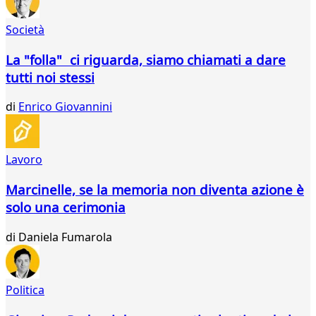
116
117
Società
118
119
La "folla" ci riguarda, siamo chiamati a dare
120
tutti noi stessi
121
122
di
Enrico Giovannini
Lavoro
Marcinelle, se la memoria non diventa azione è
solo una cerimonia
di
Daniela Fumarola
Politica