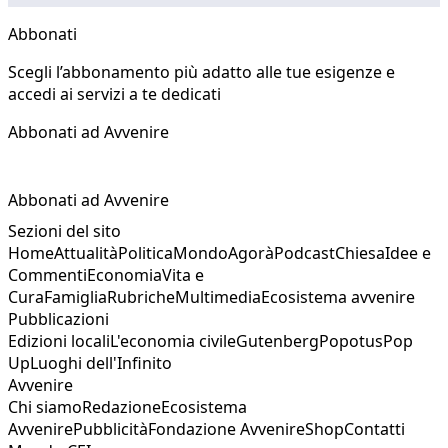
Abbonati
Scegli l’abbonamento più adatto alle tue esigenze e
accedi ai servizi a te dedicati
Abbonati ad Avvenire
Abbonati ad Avvenire
Sezioni del sito
Home
Attualità
Politica
Mondo
Agorà
Podcast
Chiesa
Idee e
Commenti
Economia
Vita e
Cura
Famiglia
Rubriche
Multimedia
Ecosistema avvenire
Pubblicazioni
Edizioni locali
L'economia civile
Gutenberg
Popotus
Pop
Up
Luoghi dell'Infinito
Avvenire
Chi siamo
Redazione
Ecosistema
Avvenire
Pubblicità
Fondazione Avvenire
Shop
Contatti