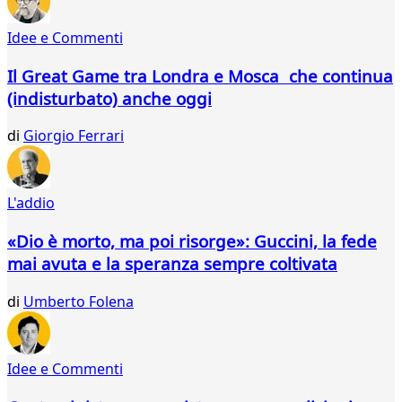
87
88
Idee e Commenti
89
90
Il Great Game tra Londra e Mosca che continua
91
(indisturbato) anche oggi
92
93
di
Giorgio Ferrari
94
...
121
L'addio
122
«Dio è morto, ma poi risorge»: Guccini, la fede
mai avuta e la speranza sempre coltivata
di
Umberto Folena
Idee e Commenti