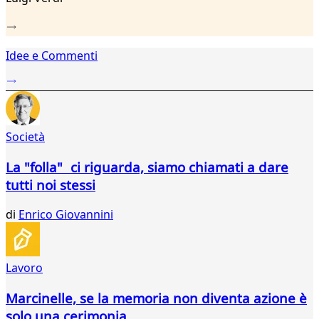
76
77
78
79
Idee e Commenti
80
81
82
83
84
Società
85
86
La "folla" ci riguarda, siamo chiamati a dare
87
tutti noi stessi
88
89
di
Enrico Giovannini
90
...
121
Lavoro
122
Marcinelle, se la memoria non diventa azione è
solo una cerimonia