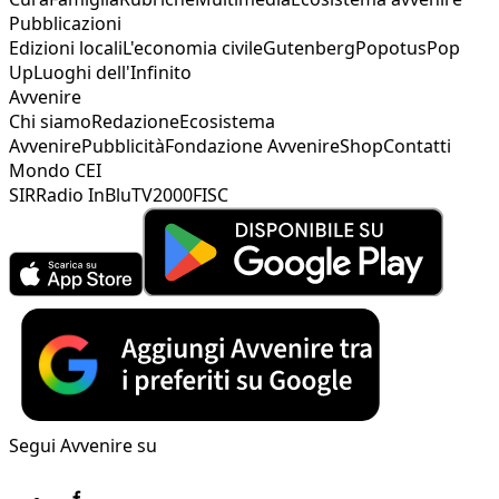
Pubblicazioni
Edizioni locali
L'economia civile
Gutenberg
Popotus
Pop
Up
Luoghi dell'Infinito
Avvenire
Chi siamo
Redazione
Ecosistema
Avvenire
Pubblicità
Fondazione Avvenire
Shop
Contatti
Mondo CEI
SIR
Radio InBlu
TV2000
FISC
Segui Avvenire su