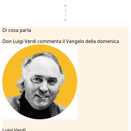
1
Di cosa parla
2
...
Don Luigi Verdi commenta il Vangelo della domenica
62
63
64
65
66
67
68
69
70
71
72
73
74
75
Luigi Verdi