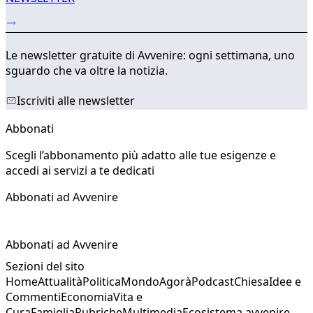
Le newsletter gratuite di Avvenire: ogni settimana, uno
sguardo che va oltre la notizia.
Iscriviti alle newsletter
Abbonati
Scegli l’abbonamento più adatto alle tue esigenze e
accedi ai servizi a te dedicati
Abbonati ad Avvenire
Abbonati ad Avvenire
Sezioni del sito
Home
Attualità
Politica
Mondo
Agorà
Podcast
Chiesa
Idee e
Commenti
Economia
Vita e
Cura
Famiglia
Rubriche
Multimedia
Ecosistema avvenire