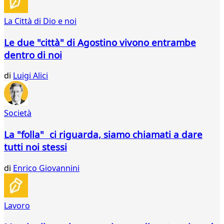
90
91
La Città di Dio e noi
92
93
Le due "città" di Agostino vivono entrambe
94
dentro di noi
95
96
di
Luigi Alici
97
...
121
Società
122
La "folla" ci riguarda, siamo chiamati a dare
tutti noi stessi
di
Enrico Giovannini
Lavoro