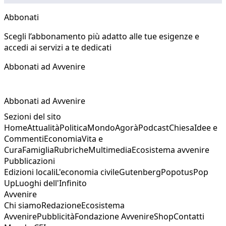
Abbonati
Scegli l’abbonamento più adatto alle tue esigenze e
accedi ai servizi a te dedicati
Abbonati ad Avvenire
Abbonati ad Avvenire
Sezioni del sito
Home
Attualità
Politica
Mondo
Agorà
Podcast
Chiesa
Idee e
Commenti
Economia
Vita e
Cura
Famiglia
Rubriche
Multimedia
Ecosistema avvenire
Pubblicazioni
Edizioni locali
L'economia civile
Gutenberg
Popotus
Pop
Up
Luoghi dell'Infinito
Avvenire
Chi siamo
Redazione
Ecosistema
Avvenire
Pubblicità
Fondazione Avvenire
Shop
Contatti