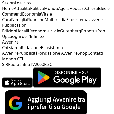
Sezioni del sito
Home
Attualità
Politica
Mondo
Agorà
Podcast
Chiesa
Idee e
Commenti
Economia
Vita e
Cura
Famiglia
Rubriche
Multimedia
Ecosistema avvenire
Pubblicazioni
Edizioni locali
L'economia civile
Gutenberg
Popotus
Pop
Up
Luoghi dell'Infinito
Avvenire
Chi siamo
Redazione
Ecosistema
Avvenire
Pubblicità
Fondazione Avvenire
Shop
Contatti
Mondo CEI
SIR
Radio InBlu
TV2000
FISC