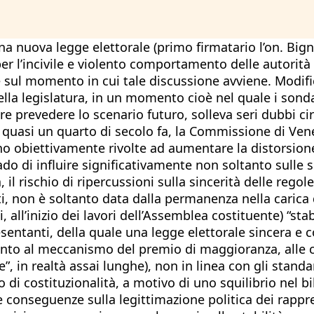
a nuova legge elettorale (primo firmatario l’on. Big
r l’incivile e violento comportamento delle autorità i
ne sul momento in cui tale discussione avviene. Modif
della legislatura, in un momento cioè nel quale i sond
e prevedere lo scenario futuro, solleva seri dubbi cir
 quasi un quarto di secolo fa, la Commissione di Vene
 obiettivamente rivolte ad aumentare la distorsione t
o di influire significativamente non soltanto sulle sc
 il rischio di ripercussioni sulla sincerità delle rego
fatti, non è soltanto data dalla permanenza nella cari
 all’inizio dei lavori dell’Assemblea costituente) “sta
presentanti, della quale una legge elettorale sincera e
uanto al meccanismo del premio di maggioranza, alle ca
”, in realtà assai lunghe), non in linea con gli stand
 di costituzionalità, a motivo di uno squilibrio nel b
Le conseguenze sulla legittimazione politica dei rappr