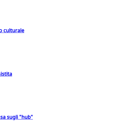
o culturale
istita
sa sugli "hub"