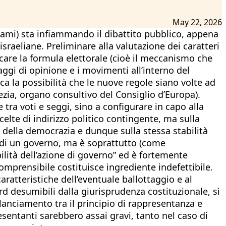
May 22, 2026
nami) sta infiammando il dibattito pubblico, appena
sraeliane. Preliminare alla valutazione dei caratteri
icare la formula elettorale (cioè il meccanismo che
aggi di opinione e i movimenti all’interno del
ca la possibilità che le nuove regole siano volte ad
zia, organo consultivo del Consiglio d’Europa).
ra voti e seggi, sino a configurare in capo alla
elte di indirizzo politico contingente, ma sulla
le della democrazia e dunque sulla stessa stabilità
ca di un governo, ma è soprattutto (come
bilità dell’azione di governo” ed è fortemente
 comprensibile costituisce ingrediente indefettibile.
ratteristiche dell’eventuale ballottaggio e al
ard desumibili dalla giurisprudenza costituzionale, sì
ilanciamento tra il principio di rappresentanza e
esentanti sarebbero assai gravi, tanto nel caso di