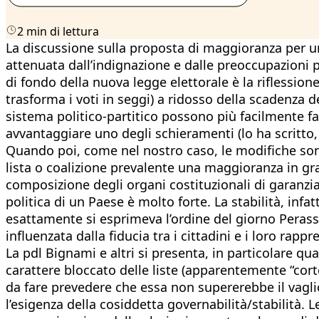
2 min di lettura
La discussione sulla proposta di maggioranza per un
attenuata dall’indignazione e dalle preoccupazioni pe
di fondo della nuova legge elettorale è la riflessio
trasforma i voti in seggi) a ridosso della scadenza 
sistema politico-partitico possono più facilmente far
avvantaggiare uno degli schieramenti (lo ha scritto,
Quando poi, come nel nostro caso, le modifiche sono
lista o coalizione prevalente una maggioranza in grad
composizione degli organi costituzionali di garanzia,
politica di un Paese è molto forte. La stabilità, in
esattamente si esprimeva l’ordine del giorno Perassi,
influenzata dalla fiducia tra i cittadini e i loro rap
La pdl Bignami e altri si presenta, in particolare q
carattere bloccato delle liste (apparentemente “corte
da fare prevedere che essa non supererebbe il vaglio
l’esigenza della cosiddetta governabilità/stabilità. 