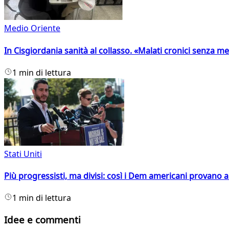
Medio Oriente
In Cisgiordania sanità al collasso. «Malati cronici senza med
1 min di lettura
Stati Uniti
Più progressisti, ma divisi: così i Dem americani provano a 
1 min di lettura
Idee e commenti