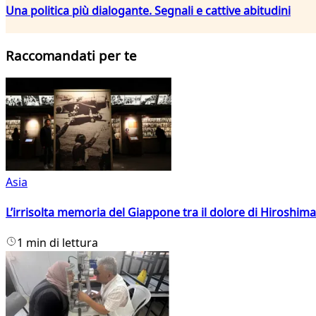
Una politica più dialogante. Segnali e cattive abitudini
Raccomandati per te
Asia
L’irrisolta memoria del Giappone tra il dolore di Hiroshima
1 min di lettura