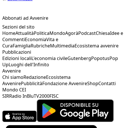
Abbonati ad Avvenire
Sezioni del sito
Home
Attualità
Politica
Mondo
Agorà
Podcast
Chiesa
Idee e
Commenti
Economia
Vita e
Cura
Famiglia
Rubriche
Multimedia
Ecosistema avvenire
Pubblicazioni
Edizioni locali
L'economia civile
Gutenberg
Popotus
Pop
Up
Luoghi dell'Infinito
Avvenire
Chi siamo
Redazione
Ecosistema
Avvenire
Pubblicità
Fondazione Avvenire
Shop
Contatti
Mondo CEI
SIR
Radio InBlu
TV2000
FISC