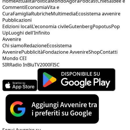
Home
Attualità
Politica
Mondo
Agorà
Podcast
Chiesa
Idee e
Commenti
Economia
Vita e
Cura
Famiglia
Rubriche
Multimedia
Ecosistema avvenire
Pubblicazioni
Edizioni locali
L'economia civile
Gutenberg
Popotus
Pop
Up
Luoghi dell'Infinito
Avvenire
Chi siamo
Redazione
Ecosistema
Avvenire
Pubblicità
Fondazione Avvenire
Shop
Contatti
Mondo CEI
SIR
Radio InBlu
TV2000
FISC
Segui Avvenire su