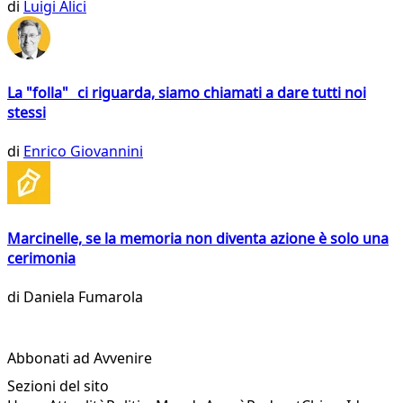
di
Luigi Alici
La "folla" ci riguarda, siamo chiamati a dare tutti noi
stessi
di
Enrico Giovannini
Marcinelle, se la memoria non diventa azione è solo una
cerimonia
di
Daniela Fumarola
Abbonati ad Avvenire
Sezioni del sito