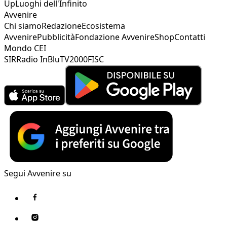
Up
Luoghi dell'Infinito
Avvenire
Chi siamo
Redazione
Ecosistema
Avvenire
Pubblicità
Fondazione Avvenire
Shop
Contatti
Mondo CEI
SIR
Radio InBlu
TV2000
FISC
Segui Avvenire su