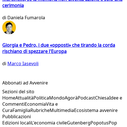
cerimonia
di
Daniela Fumarola
Giorgia e Pedro, i due «opposti» che tirando la corda
rischiano di spezzare l'Europa
di
Marco Iasevoli
Abbonati ad Avvenire
Sezioni del sito
Home
Attualità
Politica
Mondo
Agorà
Podcast
Chiesa
Idee e
Commenti
Economia
Vita e
Cura
Famiglia
Rubriche
Multimedia
Ecosistema avvenire
Pubblicazioni
Edizioni locali
L'economia civile
Gutenberg
Popotus
Pop