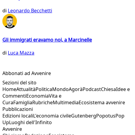
di
Leonardo Becchetti
Gli immigrati eravamo noi, a Marcinelle
di
Luca Mazza
Abbonati ad Avvenire
Sezioni del sito
Home
Attualità
Politica
Mondo
Agorà
Podcast
Chiesa
Idee e
Commenti
Economia
Vita e
Cura
Famiglia
Rubriche
Multimedia
Ecosistema avvenire
Pubblicazioni
Edizioni locali
L'economia civile
Gutenberg
Popotus
Pop
Up
Luoghi dell'Infinito
Avvenire