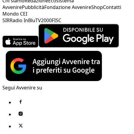
Chi siamo
Redazione
Ecosistema
Avvenire
Pubblicità
Fondazione Avvenire
Shop
Contatti
Mondo CEI
SIR
Radio InBlu
TV2000
FISC
Segui Avvenire su