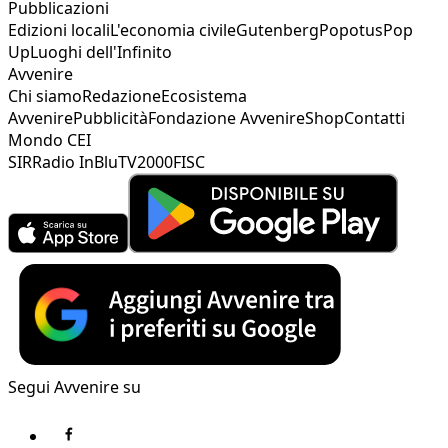
Pubblicazioni
Edizioni locali
L'economia civile
Gutenberg
Popotus
Pop
Up
Luoghi dell'Infinito
Avvenire
Chi siamo
Redazione
Ecosistema
Avvenire
Pubblicità
Fondazione Avvenire
Shop
Contatti
Mondo CEI
SIR
Radio InBlu
TV2000
FISC
Segui Avvenire su