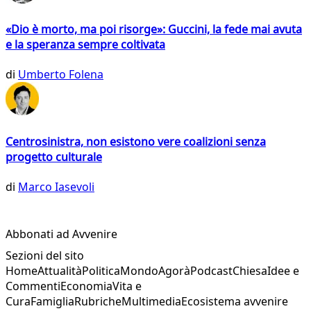
«Dio è morto, ma poi risorge»: Guccini, la fede mai avuta
e la speranza sempre coltivata
di
Umberto Folena
Centrosinistra, non esistono vere coalizioni senza
progetto culturale
di
Marco Iasevoli
Abbonati ad Avvenire
Sezioni del sito
Home
Attualità
Politica
Mondo
Agorà
Podcast
Chiesa
Idee e
Commenti
Economia
Vita e
Cura
Famiglia
Rubriche
Multimedia
Ecosistema avvenire