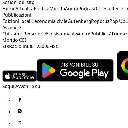
Sezioni del sito
Home
Attualità
Politica
Mondo
Agorà
Podcast
Chiesa
Idee e 
Pubblicazioni
Edizioni locali
L'economia civile
Gutenberg
Popotus
Pop Up
L
Avvenire
Chi siamo
Redazione
Ecosistema Avvenire
Pubblicità
Fondaz
Mondo CEI
SIR
Radio InBlu
TV2000
FISC
Segui Avvenire su