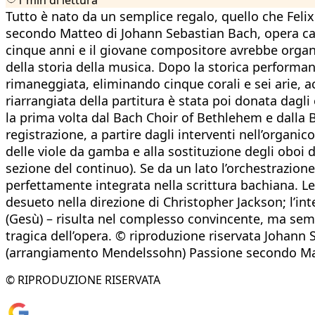
Tutto è nato da un semplice regalo, quello che Fel
secondo Matteo di Johann Sebastian Bach, opera cad
cinque anni e il giovane compositore avrebbe organ
della storia della musica. Dopo la storica performan
rimaneggiata, eliminando cinque corali e sei arie, a
riarrangiata della partitura è stata poi donata dagli
la prima volta dal Bach Choir of Bethlehem e dalla B
registrazione, a partire dagli interventi nell’organ
delle viole da gamba e alla sostituzione degli oboi da
sezione del continuo). Se da un lato l’orchestrazio
perfettamente integrata nella scrittura bachiana. 
desueto nella direzione di Christopher Jackson; l’int
(Gesù) – risulta nel complesso convincente, ma se
tragica dell’opera. © riproduzione riservata Johann
(arrangiamento Mendelssohn) Passione secondo Matt
© RIPRODUZIONE RISERVATA