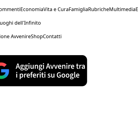
Commenti
Economia
Vita e Cura
Famiglia
Rubriche
Multimedia
uoghi dell'Infinito
ione Avvenire
Shop
Contatti