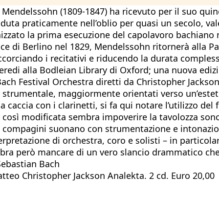
ix Mendelssohn (1809-1847) ha ricevuto per il suo qu
uta praticamente nell’oblio per quasi un secolo, va
izzato la prima esecuzione del capolavoro bachiano 
ce di Berlino nel 1829, Mendelssohn ritornerà alla Pa
ccorciando i recitativi e riducendo la durata compless
 eredi alla Bodleian Library di Oxford; una nuova edizi
ach Festival Orchestra diretti da Christopher Jackson
ico strumentale, maggiormente orientati verso un’este
 caccia con i clarinetti, si fa qui notare l’utilizzo de
ne così modificata sembra impoverire la tavolozza so
Le compagini suonano con strumentazione e intonazio
erpretazione di orchestra, coro e solisti – in partico
mbra però mancare di un vero slancio drammatico ch
 Sebastian Bach
eo Christopher Jackson Analekta. 2 cd. Euro 20,00