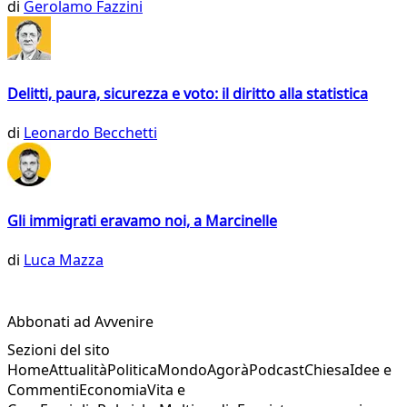
di
Gerolamo Fazzini
Delitti, paura, sicurezza e voto: il diritto alla statistica
di
Leonardo Becchetti
Gli immigrati eravamo noi, a Marcinelle
di
Luca Mazza
Abbonati ad Avvenire
Sezioni del sito
Home
Attualità
Politica
Mondo
Agorà
Podcast
Chiesa
Idee e
Commenti
Economia
Vita e