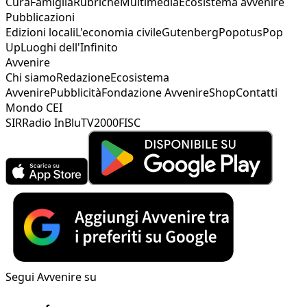
Cura
Famiglia
Rubriche
Multimedia
Ecosistema avvenire
Pubblicazioni
Edizioni locali
L'economia civile
Gutenberg
Popotus
Pop
Up
Luoghi dell'Infinito
Avvenire
Chi siamo
Redazione
Ecosistema
Avvenire
Pubblicità
Fondazione Avvenire
Shop
Contatti
Mondo CEI
SIR
Radio InBlu
TV2000
FISC
Segui Avvenire su