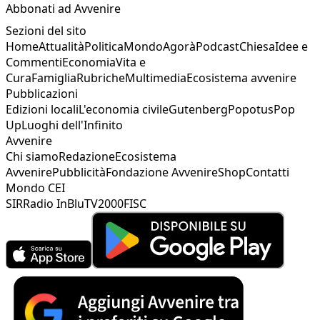
Abbonati ad Avvenire
Sezioni del sito
Home
Attualità
Politica
Mondo
Agorà
Podcast
Chiesa
Idee e
Commenti
Economia
Vita e
Cura
Famiglia
Rubriche
Multimedia
Ecosistema avvenire
Pubblicazioni
Edizioni locali
L'economia civile
Gutenberg
Popotus
Pop
Up
Luoghi dell'Infinito
Avvenire
Chi siamo
Redazione
Ecosistema
Avvenire
Pubblicità
Fondazione Avvenire
Shop
Contatti
Mondo CEI
SIR
Radio InBlu
TV2000
FISC