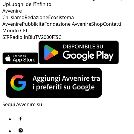
Up
Luoghi dell'Infinito
Avvenire
Chi siamo
Redazione
Ecosistema
Avvenire
Pubblicità
Fondazione Avvenire
Shop
Contatti
Mondo CEI
SIR
Radio InBlu
TV2000
FISC
Segui Avvenire su