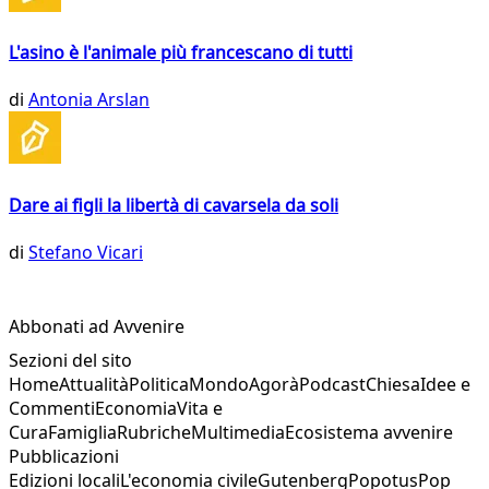
L'asino è l'animale più francescano di tutti
di
Antonia Arslan
Dare ai figli la libertà di cavarsela da soli
di
Stefano Vicari
Abbonati ad Avvenire
Sezioni del sito
Home
Attualità
Politica
Mondo
Agorà
Podcast
Chiesa
Idee e
Commenti
Economia
Vita e
Cura
Famiglia
Rubriche
Multimedia
Ecosistema avvenire
Pubblicazioni
Edizioni locali
L'economia civile
Gutenberg
Popotus
Pop