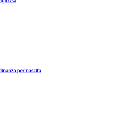
agli Usa
adinanza per nascita