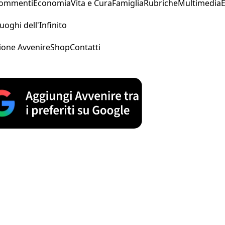
Commenti
Economia
Vita e Cura
Famiglia
Rubriche
Multimedia
uoghi dell'Infinito
ione Avvenire
Shop
Contatti