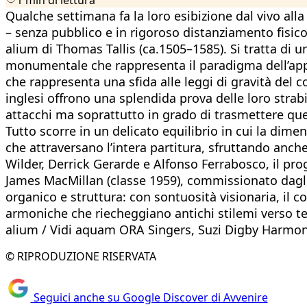
Qualche settimana fa la loro esibizione dal vivo all
– senza pubblico e in rigoroso distanziamento fisico 
alium di Thomas Tallis (ca.1505–1585). Si tratta di 
monumentale che rappresenta il paradigma dell’appli
che rappresenta una sfida alle leggi di gravità del c
inglesi offrono una splendida prova delle loro strabil
attacchi ma soprattutto in grado di trasmettere que
Tutto scorre in un delicato equilibrio in cui la dim
che attraversano l’intera partitura, sfruttando anche
Wilder, Derrick Gerarde e Alfonso Ferrabosco, il pr
James MacMillan (classe 1959), commissionato dagli
organico e struttura: con sontuosità visionaria, il
armoniche che riecheggiano antichi stilemi verso t
alium / Vidi aquam ORA Singers, Suzi Digby Harmon
© RIPRODUZIONE RISERVATA
Seguici anche su Google Discover di Avvenire