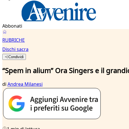
Abbonati
RUBRICHE
Dischi sacra
Condividi
“Spem in alium” Ora Singers e il grandio
di
Andrea Milanesi
1 min di lettura