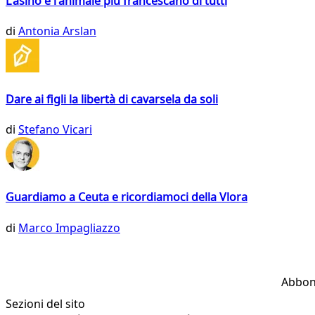
L'asino è l'animale più francescano di tutti
di
Antonia Arslan
Dare ai figli la libertà di cavarsela da soli
di
Stefano Vicari
Guardiamo a Ceuta e ricordiamoci della Vlora
di
Marco Impagliazzo
Abbon
Sezioni del sito