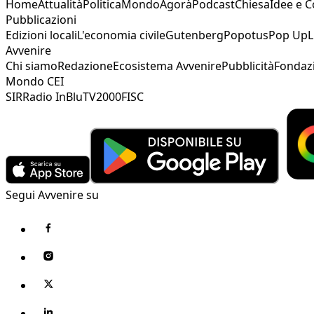
Home
Attualità
Politica
Mondo
Agorà
Podcast
Chiesa
Idee e 
Pubblicazioni
Edizioni locali
L'economia civile
Gutenberg
Popotus
Pop Up
L
Avvenire
Chi siamo
Redazione
Ecosistema Avvenire
Pubblicità
Fondaz
Mondo CEI
SIR
Radio InBlu
TV2000
FISC
Segui Avvenire su