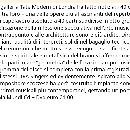
a galleria Tate Modern di Londra ha fatto notizia: i 
tra loro – una delle opere più affascinanti del reperto
un capolavoro assoluto a 40 parti suddivise in otto g
cazione della riflessione speculativa nell’arte music
ontrappunto e alle architetture sonore più ardite. Dire
ianti qualità di interpreti: solidi nel bagaglio tecnic
lle emozioni che molto spesso vengono sacrificate a f
ensione spirituale e metafisica del brano si afferma m
 la particolare “geometria” delle forze in campo. Insi
ogramma del disco si completa con la prima registraz
 stessi ORA Singers ed evidentemente ispirato allo S
 compositore scozzese ha però costruito l’impianto s
erritori musicali più contemporanei, gettando un po
ia Mundi Cd + Dvd euro 21,00