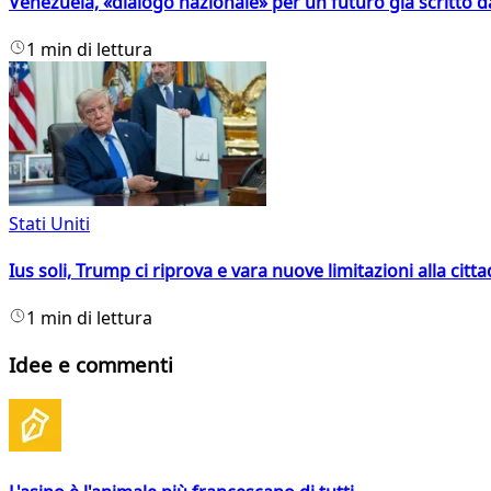
Venezuela, «dialogo nazionale» per un futuro già scritto d
1 min di lettura
Stati Uniti
Ius soli, Trump ci riprova e vara nuove limitazioni alla citt
1 min di lettura
Idee e commenti