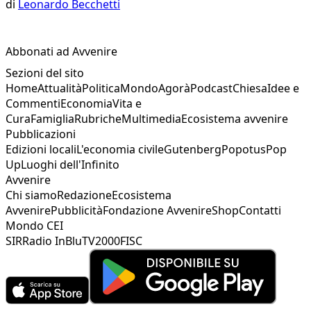
di
Leonardo Becchetti
Abbonati ad Avvenire
Sezioni del sito
Home
Attualità
Politica
Mondo
Agorà
Podcast
Chiesa
Idee e
Commenti
Economia
Vita e
Cura
Famiglia
Rubriche
Multimedia
Ecosistema avvenire
Pubblicazioni
Edizioni locali
L'economia civile
Gutenberg
Popotus
Pop
Up
Luoghi dell'Infinito
Avvenire
Chi siamo
Redazione
Ecosistema
Avvenire
Pubblicità
Fondazione Avvenire
Shop
Contatti
Mondo CEI
SIR
Radio InBlu
TV2000
FISC